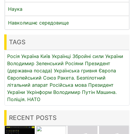
Наука
Навколишнє середовище
TAGS
Росія
Україна
Київ
Українці
Збройні сили України
Володимир Зеленський
Росіяни
Президент
(державна посада)
Українська гривня
Європа
Європейський Союз
Ракета.
Безпілотний
літальний апарат
Російська мова
Президент
України
Укрінформ
Володимир Путін
Машина.
Поліція.
НАТО
RECENT POSTS