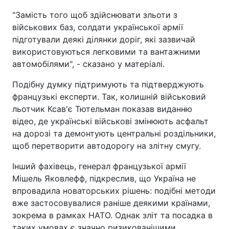
"Замість того щоб здійснювати зльоти з
військових баз, солдати української армії
підготували деякі ділянки доріг, які зазвичай
використовуються легковими та вантажними
автомобілями", - сказано у матеріалі.
Подібну думку підтримують та підтверджують
французькі експерти. Так, колишній військовий
льотчик Ксав'є Тютельман показав виданню
відео, де українські військові змінюють асфальт
на дорозі та демонтують центральні роздільники,
щоб перетворити автодорогу на злітну смугу.
Інший фахівець, генерал французької армії
Мішель Яковлефф, підкреслив, що Україна не
впровадила новаторських рішень: подібні методи
вже застосовувалися раніше деякими країнами,
зокрема в рамках НАТО. Однак зліт та посадка в
таких умовах є значно ризикованішими