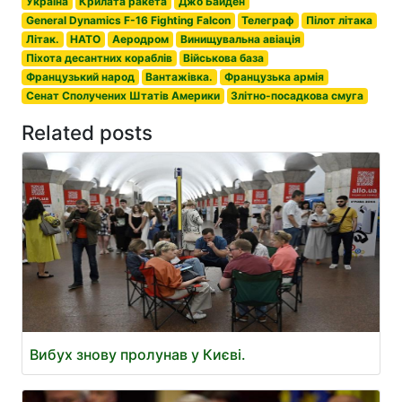
Україна
Крилата ракета
Джо Байден
General Dynamics F-16 Fighting Falcon
Телеграф
Пілот літака
Літак.
НАТО
Аеродром
Винищувальна авіація
Піхота десантних кораблів
Військова база
Французький народ
Вантажівка.
Французька армія
Сенат Сполучених Штатів Америки
Злітно-посадкова смуга
Related posts
Вибух знову пролунав у Києві.