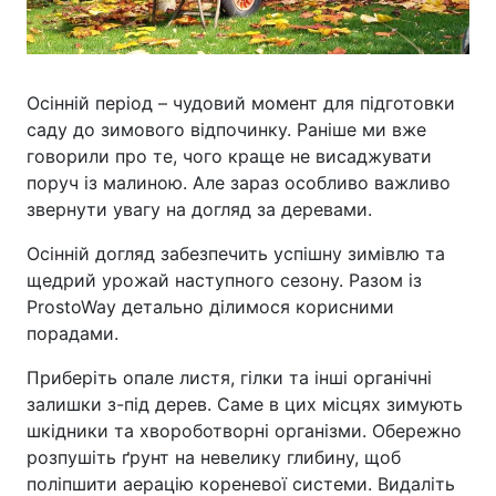
Осінній період – чудовий момент для підготовки
саду до зимового відпочинку. Раніше ми вже
говорили про те, чого краще не висаджувати
поруч із малиною. Але зараз особливо важливо
звернути увагу на догляд за деревами.
Осінній догляд забезпечить успішну зимівлю та
щедрий урожай наступного сезону. Разом із
ProstoWay детально ділимося корисними
порадами.
Приберіть опале листя, гілки та інші органічні
залишки з-під дерев. Саме в цих місцях зимують
шкідники та хвороботворні організми. Обережно
розпушіть ґрунт на невелику глибину, щоб
поліпшити аерацію кореневої системи. Видаліть