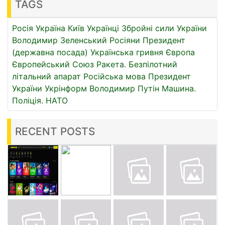
TAGS
Росія
Україна
Київ
Українці
Збройні сили України
Володимир Зеленський
Росіяни
Президент
(державна посада)
Українська гривня
Європа
Європейський Союз
Ракета.
Безпілотний
літальний апарат
Російська мова
Президент
України
Укрінформ
Володимир Путін
Машина.
Поліція.
НАТО
RECENT POSTS