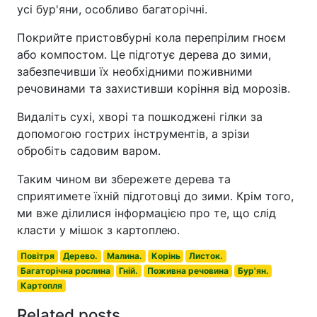
усі бур'яни, особливо багаторічні.
Покрийте пристовбурні кола перепрілим гноєм
або компостом. Це підготує дерева до зими,
забезпечивши їх необхідними поживними
речовинами та захистивши коріння від морозів.
Видаліть сухі, хворі та пошкоджені гілки за
допомогою гострих інструментів, а зрізи
обробіть садовим варом.
Таким чином ви збережете дерева та
сприятимете їхній підготовці до зими. Крім того,
ми вже ділилися інформацією про те, що слід
класти у мішок з картоплею.
Повітря
Дерево.
Малина.
Корінь
Листок.
Багаторічна рослина
Гній.
Поживна речовина
Бур'ян.
Картопля
Related posts