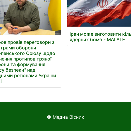
Іран може виготовити кіл
ядерних бомб - МАГАТЕ
ов провів переговори з
страми оборони
опейського Союзу щодо
нення протиповітряної
они та формування
су безпеки" над
дними регіонами України
Н
© Медиа Вісник