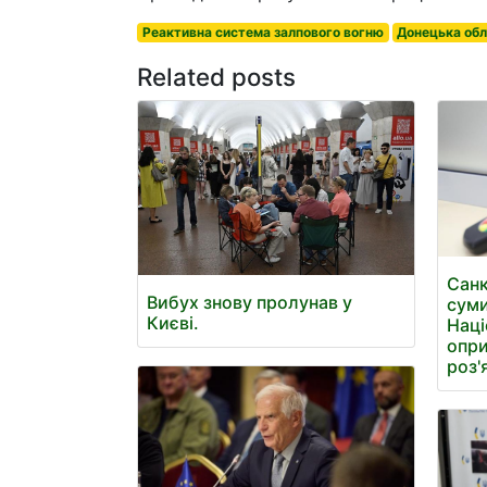
Реактивна система залпового вогню
Донецька об
Related posts
Санк
Вибух знову пролунав у
суми
Києві.
Наці
опри
роз'