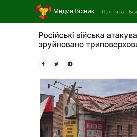
Медиа Вісник
Політика
Біз
Російські війська атаку
зруйновано триповерхов