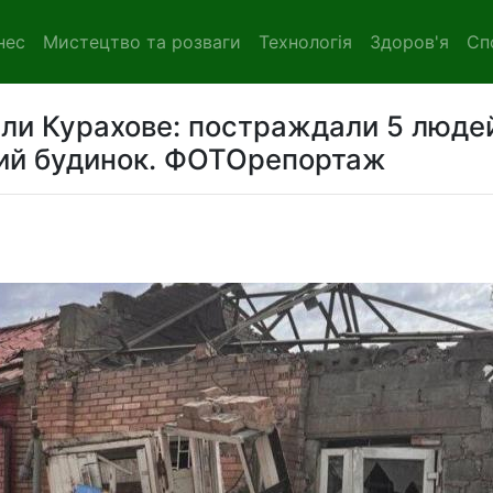
нес
Мистецтво та розваги
Технологія
Здоров'я
Сп
вали Курахове: постраждали 5 люде
ий будинок. ФОТОрепортаж