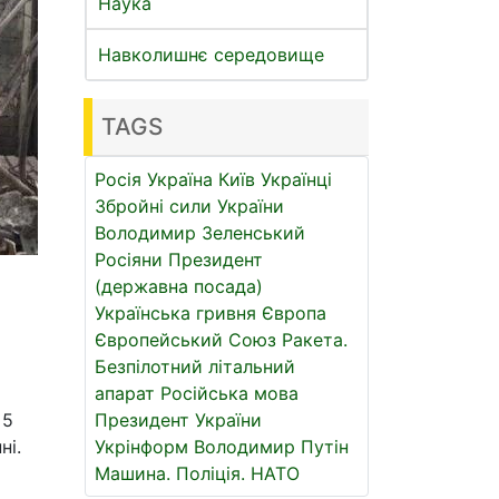
Наука
Навколишнє середовище
TAGS
Росія
Україна
Київ
Українці
Збройні сили України
Володимир Зеленський
Росіяни
Президент
(державна посада)
5
Українська гривня
Європа
Європейський Союз
Ракета.
Безпілотний літальний
апарат
Російська мова
 5
Президент України
ні.
Укрінформ
Володимир Путін
Машина.
Поліція.
НАТО