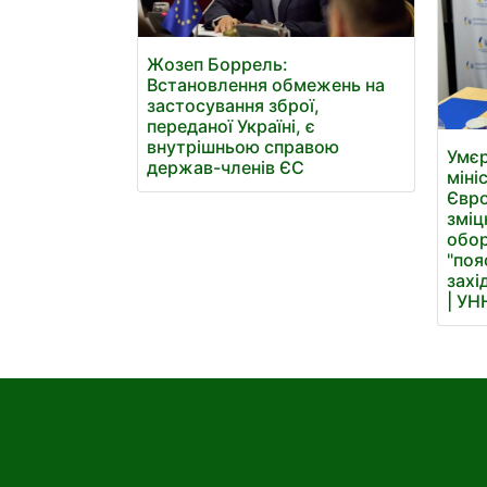
Жозеп Боррель:
Встановлення обмежень на
застосування зброї,
переданої Україні, є
внутрішньою справою
Умєр
держав-членів ЄС
міні
Євр
зміц
обор
"поя
захі
| УН