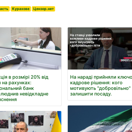
ласть
Курахове
Цензор.нет
ція в розмірі 20% від
На нараді прийняли ключ
 на рахунках:
кадрове рішення: кого
ональний банк
мотивують "добровільно"
люднив невідкладне
залишити посаду.
яснення