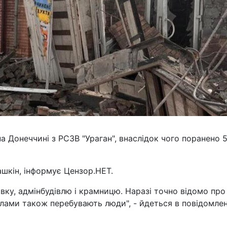
на Донеччині з РСЗВ "Ураган", внаслідок чого поранено 
шкін, інформує Цензор.НЕТ.
вку, адмінбудівлю і крамницю. Наразі точно відомо про
алами також перебувають люди", - йдеться в повідомлен