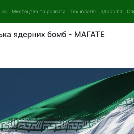
нес
Мистецтво та розваги
Технологія
Здоров'я
Сп
лька ядерних бомб - МАГАТЕ