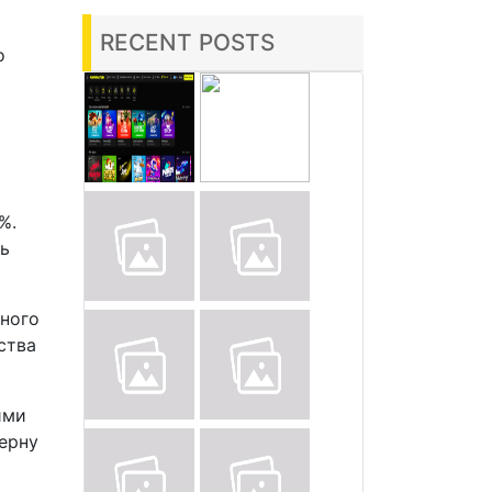
RECENT POSTS
о
%.
ть
еного
ства
ими
дерну