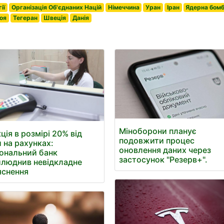
ії
Організація Об'єднаних Націй
Німеччина
Уран
Іран
Ядерна бом
оя
Тегеран
Швеція
Данія
Міноборони планує
ція в розмірі 20% від
подовжити процес
 на рахунках:
оновлення даних через
ональний банк
застосунок "Резерв+".
люднив невідкладне
яснення