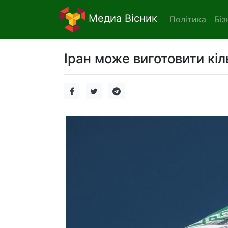
Медиа Вісник
Політика
Біз
Іран може виготовити кі