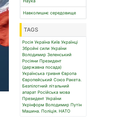
Наука
Навколишнє середовище
TAGS
Росія
Україна
Київ
Українці
Збройні сили України
Володимир Зеленський
Росіяни
Президент
(державна посада)
Українська гривня
Європа
Європейський Союз
Ракета.
Безпілотний літальний
апарат
Російська мова
Президент України
Укрінформ
Володимир Путін
Машина.
Поліція.
НАТО