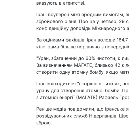
вказують в агентстві.
Іран, всупереч міжнародним вимогам, в
збройового рівня. Про це у четвер, 29 с
конфіденційну доповідь Міжнародного аг
За оцінками фахівців, Іран володіє 164,
кілограма більше порівняно з попередні
"Уран, збагачений до 60% чистоти, є л
За визначенням МАГАТЕ, близько 42 кі
створити одну атомну бомбу, якщо матер
Іран знаходиться "скоріше в тижнях, ні
урану для створення атомної бомби. П
з атомної енергії (МАГАТЕ) Рафаель Грос
Раніше медіа повідомили, що іранська 
розвідувальних служб Нідерландів, Швец
зброю.