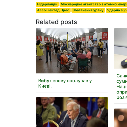
Нідерланди
Міжнародне агентство з атомної енерг
Ассошіейтед Прес
Збагачення урану
Ядерна збр
Related posts
Санк
Вибух знову пролунав у
суми
Києві.
Наці
опри
роз'