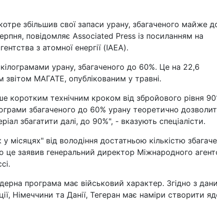
котре збільшив свої запаси урану, збагаченого майже д
ерпня, повідомляє Associated Press із посиланням на
ентства з атомної енергії (IAEA).
7 кілограмами урану, збагаченого до 60%. Це на 22,6
м звітом МАГАТЕ, опублікованим у травні.
ише коротким технічним кроком від збройового рівня 90
лограми збагаченого до 60% урану теоретично дозволи
іал збагатити далі, до 90%", - вказують спеціалісти.
ж у місяцях" від володіння достатньою кількістю збагач
ро це заявив генеральний директор Міжнародного агент
сі.
ядерна програма має військовий характер. Згідно з дан
ії, Німеччини та Данії, Тегеран має наміри створити я