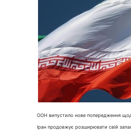
ООН випустило нове попередження щодо
Іран продовжує розширювати свій запас