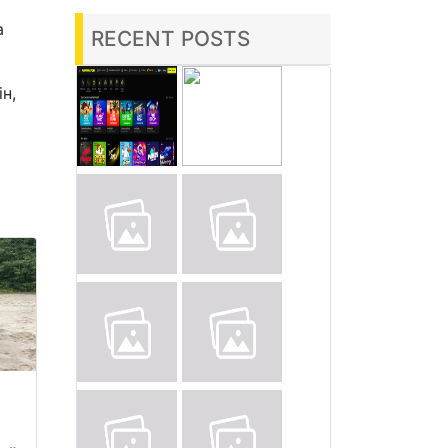
а
RECENT POSTS
н,