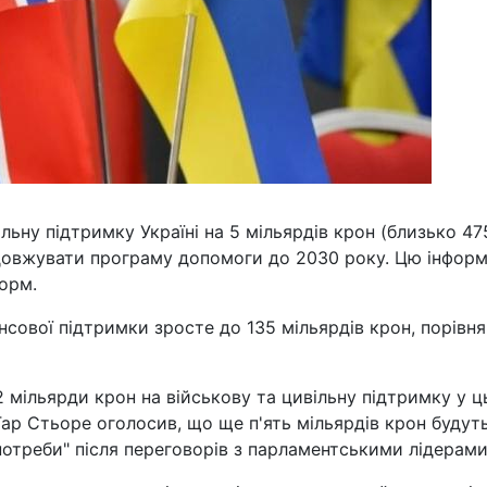
льну підтримку Україні на 5 мільярдів крон (близько 47
одовжувати програму допомоги до 2030 року. Цю інфор
орм.
ансової підтримки зросте до 135 мільярдів крон, порівня
 мільярди крон на військову та цивільну підтримку у 
 Гар Стьоре оголосив, що ще п'ять мільярдів крон будут
 потреби" після переговорів з парламентськими лідерами