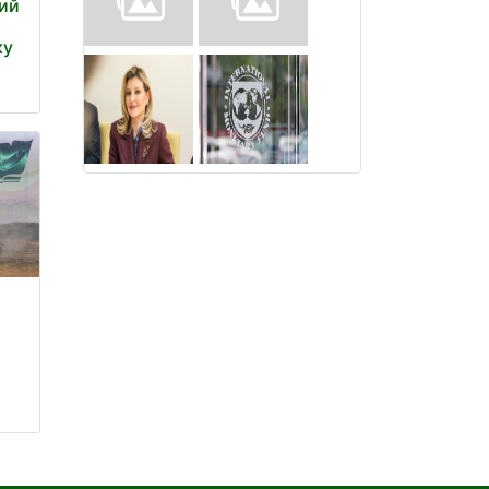
кий
ку