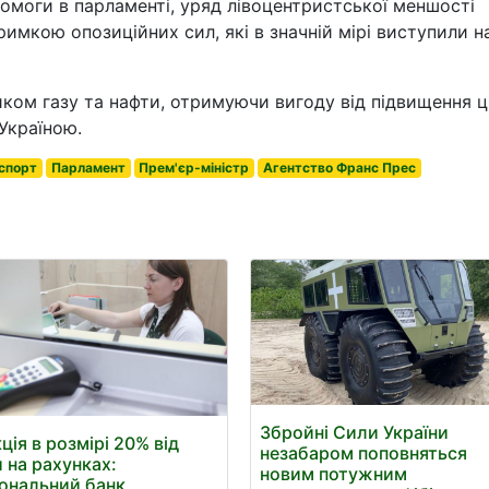
моги в парламенті, уряд лівоцентристської меншості
имкою опозиційних сил, які в значній мірі виступили н
ком газу та нафти, отримуючи вигоду від підвищення ці
Україною.
спорт
Парламент
Прем'єр-міністр
Агентство Франс Прес
Збройні Сили України
ція в розмірі 20% від
незабаром поповняться
 на рахунках:
новим потужним
ональний банк