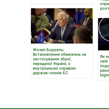
опри
роз'
Жозеп Боррель:
Встановлення обмежень на
Як е
застосування зброї,
свій
переданої Україні, є
подо
внутрішньою справою
реко
держав-членів ЄС
bigm