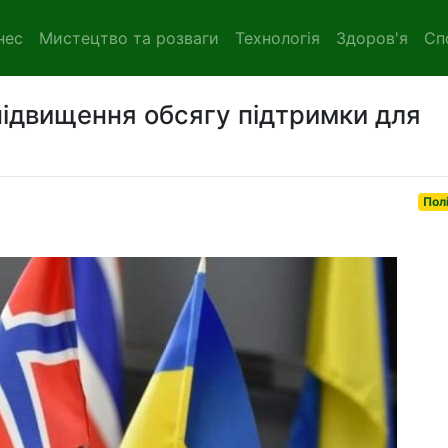
нес
Мистецтво та розваги
Технологія
Здоров'я
Сп
підвищення обсягу підтримки для
Пол