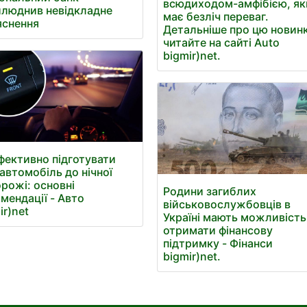
всюдиходом-амфібією, я
люднив невідкладне
має безліч переваг.
яснення
Детальніше про цю новин
читайте на сайті Auto
bigmir)net.
фективно підготувати
 автомобіль до нічної
рожі: основні
Родини загиблих
мендації - Авто
військовослужбовців в
ir)net
Україні мають можливість
отримати фінансову
підтримку - Фінанси
bigmir)net.