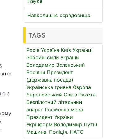
Наука
Навколишнє середовище
TAGS
Росія
Україна
Київ
Українці
Збройні сили України
Володимир Зеленський
5
Росіяни
Президент
мацію
(державна посада)
Українська гривня
Європа
но з
Європейський Союз
Ракета.
Безпілотний літальний
апарат
Російська мова
цьому
Президент України
ь
Укрінформ
Володимир Путін
.
Машина.
Поліція.
НАТО