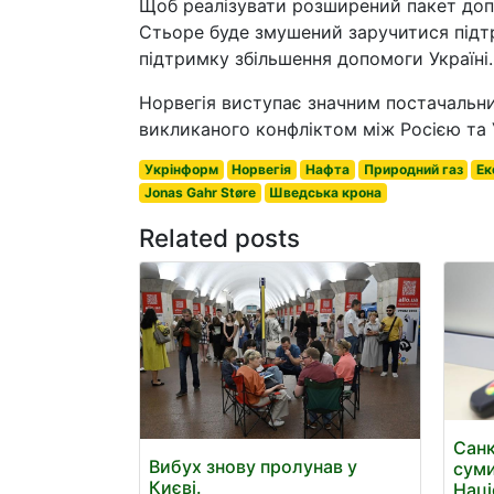
Щоб реалізувати розширений пакет допо
Стьоре буде змушений заручитися підтр
підтримку збільшення допомоги Україні.
Норвегія виступає значним постачальни
викликаного конфліктом між Росією та 
Укрінформ
Норвегія
Нафта
Природний газ
Ек
Jonas Gahr Støre
Шведська крона
Related posts
Санк
Вибух знову пролунав у
суми
Києві.
Наці