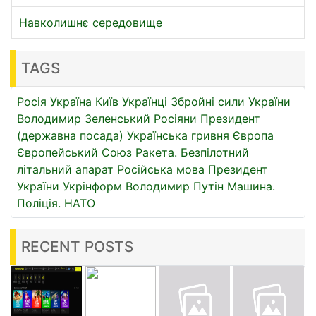
Навколишнє середовище
TAGS
Росія
Україна
Київ
Українці
Збройні сили України
Володимир Зеленський
Росіяни
Президент
(державна посада)
Українська гривня
Європа
Європейський Союз
Ракета.
Безпілотний
літальний апарат
Російська мова
Президент
України
Укрінформ
Володимир Путін
Машина.
Поліція.
НАТО
RECENT POSTS