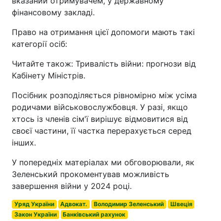
вказаний отримувачем, у державному
фінансовому закладі.
Право на отримання цієї допомоги мають такі
категорії осіб:
Читайте також: Тривалість війни: прогнози від
Кабінету Міністрів.
Посібник розподіляється рівномірно між усіма
родичами військовослужбовця. У разі, якщо
хтось із членів сім'ї вирішує відмовитися від
своєї частини, її частка перерахується серед
інших.
У попередніх матеріалах ми обговорювали, як
Зеленський прокоментував можливість
завершення війни у 2024 році.
Уряд України
Адвокат.
Володимир Зеленський
Швеція
Закон України
Банківський рахунок