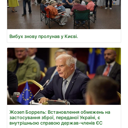
Вибух знову пролунав у Києві.
Жозеп Боррель: Встановлення обмежень на
застосування зброї, переданої Україні, є
внутрішньою справою держав-членів ЄС