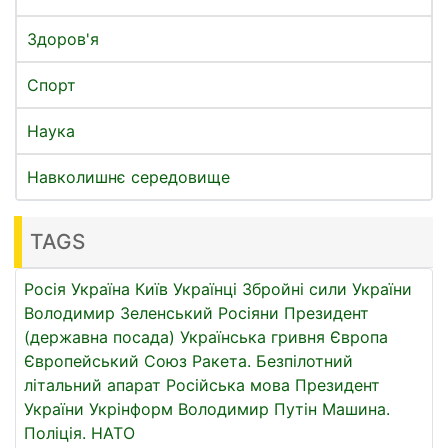
Здоров'я
Спорт
Наука
Навколишнє середовище
TAGS
Росія
Україна
Київ
Українці
Збройні сили України
Володимир Зеленський
Росіяни
Президент
(державна посада)
Українська гривня
Європа
Європейський Союз
Ракета.
Безпілотний
літальний апарат
Російська мова
Президент
України
Укрінформ
Володимир Путін
Машина.
Поліція.
НАТО