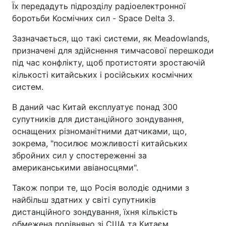
Їх передадуть підрозділу радіоелектронної
боротьби Космічних сил - Space Delta 3.
Зазначається, що такі системи, як Meadowlands,
призначені для здійснення тимчасової перешкоди
під час конфлікту, щоб протистояти зростаючій
кількості китайських і російських космічних
систем.
В даний час Китай експлуатує понад 300
супутників для дистанційного зондування,
оснащених різноманітними датчиками, що,
зокрема, "посилює можливості китайських
збройних сил у спостереженні за
американськими авіаносцями".
Також попри те, що Росія володіє одними з
найбільш здатних у світі супутників
дистанційного зондування, їхня кількість
обмежена порівняно зі США та Китаєм.