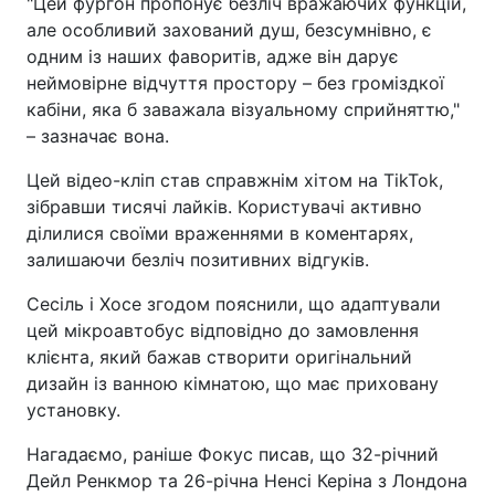
"Цей фургон пропонує безліч вражаючих функцій,
але особливий захований душ, безсумнівно, є
одним із наших фаворитів, адже він дарує
неймовірне відчуття простору – без громіздкої
кабіни, яка б заважала візуальному сприйняттю,"
– зазначає вона.
Цей відео-кліп став справжнім хітом на TikTok,
зібравши тисячі лайків. Користувачі активно
ділилися своїми враженнями в коментарях,
залишаючи безліч позитивних відгуків.
Сесіль і Хосе згодом пояснили, що адаптували
цей мікроавтобус відповідно до замовлення
клієнта, який бажав створити оригінальний
дизайн із ванною кімнатою, що має приховану
установку.
Нагадаємо, раніше Фокус писав, що 32-річний
Дейл Ренкмор та 26-річна Ненсі Керіна з Лондона