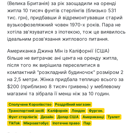
(Велика Британія) за рік заощадили на оренді
житла 10 тисяч фунтів стерлінгів (близько 531
тис. грн), придбавши й відремонтувавши старий
вузькофюзеляжний човен 1970-х років. Пара не
хотіла зв'язуватися з іпотекою, тож це виявилось
ідеальним розв'язання житлового питання.
Американка Джина Мін із Каліфорнії (США)
більше не витрачає ані цента на оренду житла,
після того як вирішила переселитися в
компактний "розкладний будиночок" розміром 2
на 2,5 метри. Жінка придбала теплицю всього за
$200 (приблизно 8 тисяч гривень) у меблевому
магазині та зібрала її менш ніж за 10 годин.
Сполучене Королівство
Роздрібний магазин
Транспортний засіб
Каліфорнія
Лондон
Фургон.
Фунт стерлінгів
Дизайн
Долар США
Американці
Туалет
TikTok
Мікроавтобус
Іпотечне право
Пар