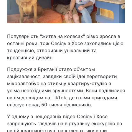
Популярність "житла на колесах" різко зросла в
останні роки, тож Сесіль з Хосе захопились цією
тенденцією, створивши унікальний та
креативний дизайн.
Подружжя з Британії стало об'єктом
зацікавленості завдяки своїй ідеї перетворити
мікроавтобус на стильну квартиру-студію з
усіма необхідними зручностями. Вони поділилися
своїм досвідом на TikTok, де їхніми пригодами
слідкує понад 50 тисяч підписників.
У одному з нещодавніх відео Сесіль і Хосе
запрошують глядачів на віртуальну екскурсію по
своїй квартирі-студії на колесах, яку вони