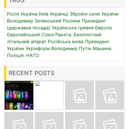
TAGS
Росія
Україна
Київ
Українці
Збройні сили України
Володимир Зеленський
Росіяни
Президент
(державна посада)
Українська гривня
Європа
Європейський Союз
Ракета.
Безпілотний
літальний апарат
Російська мова
Президент
України
Укрінформ
Володимир Путін
Машина.
Поліція.
НАТО
RECENT POSTS