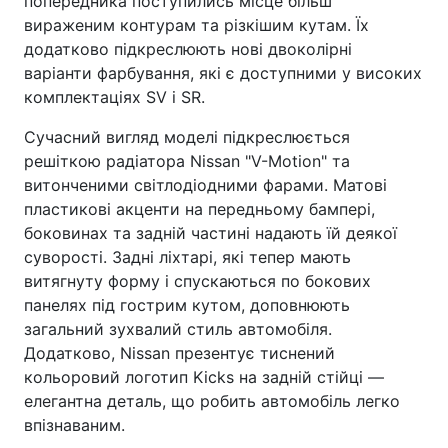
попередника поступились місце більш
вираженим контурам та різкішим кутам. Їх
додатково підкреслюють нові двоколірні
варіанти фарбування, які є доступними у високих
комплектаціях SV і SR.
Сучасний вигляд моделі підкреслюється
решіткою радіатора Nissan "V-Motion" та
витонченими світлодіодними фарами. Матові
пластикові акценти на передньому бампері,
боковинах та задній частині надають їй деякої
суворості. Задні ліхтарі, які тепер мають
витягнуту форму і спускаються по бокових
панелях під гострим кутом, доповнюють
загальний зухвалий стиль автомобіля.
Додатково, Nissan презентує тиснений
кольоровий логотип Kicks на задній стійці —
елегантна деталь, що робить автомобіль легко
впізнаваним.