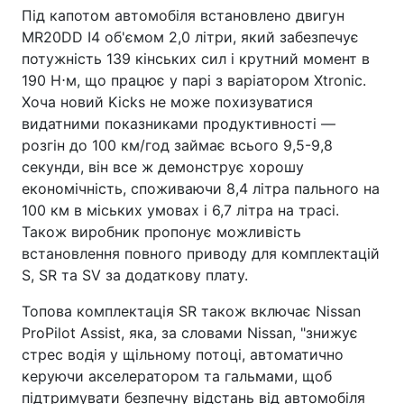
Під капотом автомобіля встановлено двигун
MR20DD I4 об'ємом 2,0 літри, який забезпечує
потужність 139 кінських сил і крутний момент в
190 Н⋅м, що працює у парі з варіатором Xtronic.
Хоча новий Kicks не може похизуватися
видатними показниками продуктивності —
розгін до 100 км/год займає всього 9,5-9,8
секунди, він все ж демонструє хорошу
економічність, споживаючи 8,4 літра пального на
100 км в міських умовах і 6,7 літра на трасі.
Також виробник пропонує можливість
встановлення повного приводу для комплектацій
S, SR та SV за додаткову плату.
Топова комплектація SR також включає Nissan
ProPilot Assist, яка, за словами Nissan, "знижує
стрес водія у щільному потоці, автоматично
керуючи акселератором та гальмами, щоб
підтримувати безпечну відстань від автомобіля