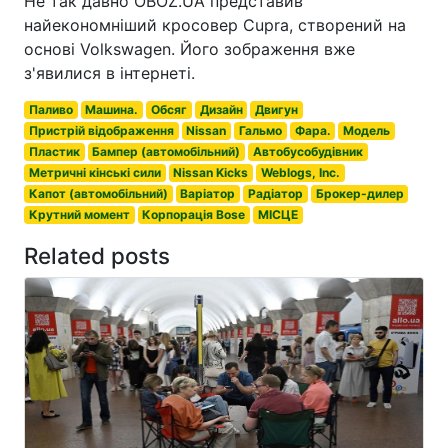
Не так давно OBOZ.UA представив
найекономніший кросовер Cupra, створений на
основі Volkswagen. Його зображення вже
з'явилися в інтернеті.
Паливо
Машина.
Обсяг
Дизайн
Двигун
Пристрій відображення
Nissan
Гальмо
Фара.
Модель
Пластик
Бампер (автомобільний)
Автобусобудівник
Метричні кінські сили
Nissan Kicks
Weblogs, Inc.
Капот (автомобільний)
Варіатор
Радіатор
Брокер-дилер
Крутний момент
Корпорація Bose
МІСЦЕ
Related posts