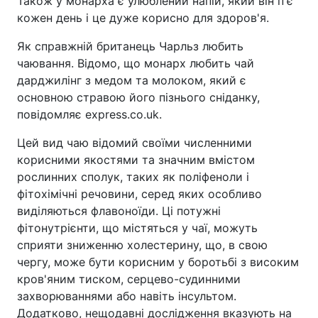
Також у монарха є улюблений напій, який він п'є
кожен день і це дуже корисно для здоров'я.
Як справжній британець Чарльз любить
чаювання. Відомо, що монарх любить чай
дарджилінг з медом та молоком, який є
основною стравою його пізнього сніданку,
повідомляє express.co.uk.
Цей вид чаю відомий своїми численними
корисними якостями та значним вмістом
рослинних сполук, таких як поліфеноли і
фітохімічні речовини, серед яких особливо
виділяються флавоноїди. Ці потужні
фітонутрієнти, що містяться у чаї, можуть
сприяти зниженню холестерину, що, в свою
чергу, може бути корисним у боротьбі з високим
кров'яним тиском, серцево-судинними
захворюваннями або навіть інсультом.
Додатково, нещодавні дослідження вказують на