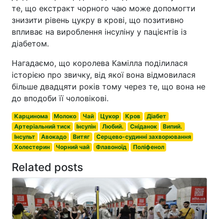
те, що екстракт чорного чаю може допомогти
знизити рівень цукру в крові, що позитивно
впливає на вироблення інсуліну у пацієнтів із
діабетом.
Нагадаємо, що королева Камілла поділилася
історією про звичку, від якої вона відмовилася
більше двадцяти років тому через те, що вона не
до вподоби її чоловікові.
Карцинома
Молоко
Чай
Цукор
Кров
Діабет
Артеріальний тиск
Інсулін
Любий.
Сніданок
Випий.
Інсульт
Авокадо
Витяг
Серцево-судинні захворювання
Холестерин
Чорний чай
Флавоноїд
Поліфенол
Related posts