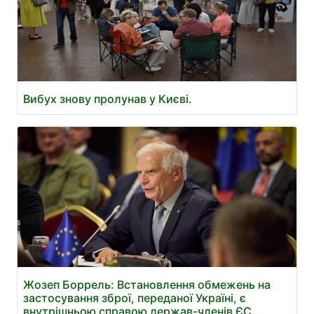
Вибух знову пролунав у Києві.
Жозеп Боррель: Встановлення обмежень на
застосування зброї, переданої Україні, є
внутрішньою справою держав-членів ЄС