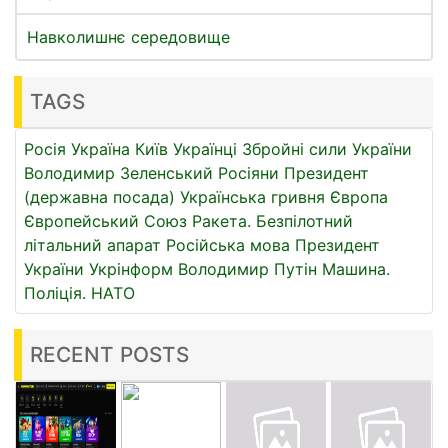
Навколишнє середовище
TAGS
Росія
Україна
Київ
Українці
Збройні сили України
Володимир Зеленський
Росіяни
Президент
(державна посада)
Українська гривня
Європа
Європейський Союз
Ракета.
Безпілотний
літальний апарат
Російська мова
Президент
України
Укрінформ
Володимир Путін
Машина.
Поліція.
НАТО
RECENT POSTS