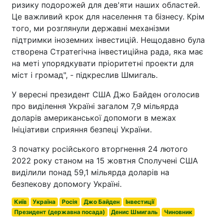
ризику подорожей для дев'яти наших областей.
Це важливий крок для населення та бізнесу. Крім
того, ми розглянули державні механізми
підтримки іноземних інвестицій. Нещодавно була
створена Стратегічна інвестиційна рада, яка має
на меті упорядкувати пріоритетні проекти для
міст і громад", - підкреслив Шмигаль.
У вересні президент США Джо Байден оголосив
про виділення Україні загалом 7,9 мільярда
доларів американської допомоги в межах
Ініціативи сприяння безпеці України.
З початку російського вторгнення 24 лютого
2022 року станом на 15 жовтня Сполучені США
виділили понад 59,1 мільярда доларів на
безпекову допомогу Україні.
Київ
Україна
Росія
Джо Байден
Інвестиції
Президент (державна посада)
Денис Шмигаль
Чиновник