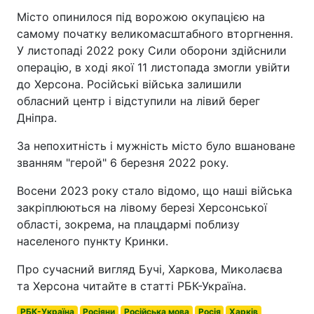
Місто опинилося під ворожою окупацією на
самому початку великомасштабного вторгнення.
У листопаді 2022 року Сили оборони здійснили
операцію, в ході якої 11 листопада змогли увійти
до Херсона. Російські війська залишили
обласний центр і відступили на лівий берег
Дніпра.
За непохитність і мужність місто було вшановане
званням "герой" 6 березня 2022 року.
Восени 2023 року стало відомо, що наші війська
закріплюються на лівому березі Херсонської
області, зокрема, на плацдармі поблизу
населеного пункту Кринки.
Про сучасний вигляд Бучі, Харкова, Миколаєва
та Херсона читайте в статті РБК-Україна.
РБК-Україна
Росіяни
Російська мова
Росія
Харків