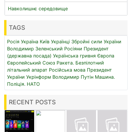
Навколишнє середовище
TAGS
Росія
Україна
Київ
Українці
Збройні сили України
Володимир Зеленський
Росіяни
Президент
(державна посада)
Українська гривня
Європа
Європейський Союз
Ракета.
Безпілотний
літальний апарат
Російська мова
Президент
України
Укрінформ
Володимир Путін
Машина.
Поліція.
НАТО
RECENT POSTS