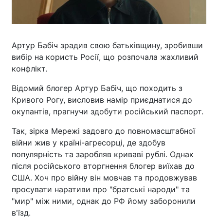
Артур Бабіч зрадив свою батьківщину, зробивши
вибір на користь Росії, що розпочала жахливий
конфлікт.
Відомий блогер Артур Бабіч, що походить з
Кривого Рогу, висловив намір приєднатися до
окупантів, прагнучи здобути російський паспорт.
Так, зірка Мережі задовго до повномасштабної
війни жив у країні-агресорці, де здобув
популярність та заробляв криваві рублі. Однак
після російського вторгнення блогер виїхав до
США. Хоч про війну він мовчав та продовжував
просувати наративи про "братські народи" та
"мир" між ними, однак до РФ йому заборонили
в'їзд.