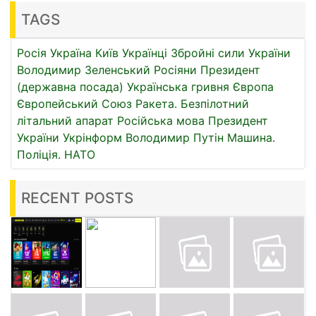
TAGS
Росія
Україна
Київ
Українці
Збройні сили України
Володимир Зеленський
Росіяни
Президент
(державна посада)
Українська гривня
Європа
Європейський Союз
Ракета.
Безпілотний
літальний апарат
Російська мова
Президент
України
Укрінформ
Володимир Путін
Машина.
Поліція.
НАТО
RECENT POSTS