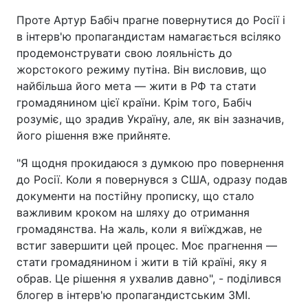
Проте Артур Бабіч прагне повернутися до Росії і
в інтерв'ю пропагандистам намагається всіляко
продемонструвати свою лояльність до
жорстокого режиму путіна. Він висловив, що
найбільша його мета — жити в РФ та стати
громадянином цієї країни. Крім того, Бабіч
розуміє, що зрадив Україну, але, як він зазначив,
його рішення вже прийняте.
"Я щодня прокидаюся з думкою про повернення
до Росії. Коли я повернувся з США, одразу подав
документи на постійну прописку, що стало
важливим кроком на шляху до отримання
громадянства. На жаль, коли я виїжджав, не
встиг завершити цей процес. Моє прагнення —
стати громадянином і жити в тій країні, яку я
обрав. Це рішення я ухвалив давно", - поділився
блогер в інтерв'ю пропагандистським ЗМІ.