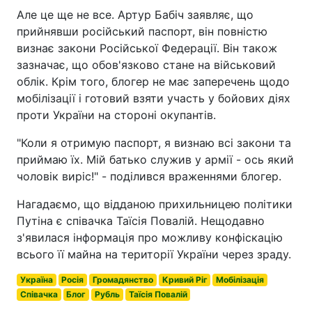
Але це ще не все. Артур Бабіч заявляє, що
прийнявши російський паспорт, він повністю
визнає закони Російської Федерації. Він також
зазначає, що обов'язково стане на військовий
облік. Крім того, блогер не має заперечень щодо
мобілізації і готовий взяти участь у бойових діях
проти України на стороні окупантів.
"Коли я отримую паспорт, я визнаю всі закони та
приймаю їх. Мій батько служив у армії - ось який
чоловік виріс!" - поділився враженнями блогер.
Нагадаємо, що відданою прихильницею політики
Путіна є співачка Таїсія Повалій. Нещодавно
з'явилася інформація про можливу конфіскацію
всього її майна на території України через зраду.
Україна
Росія
Громадянство
Кривий Ріг
Мобілізація
Співачка
Блог
Рубль
Таїсія Повалій