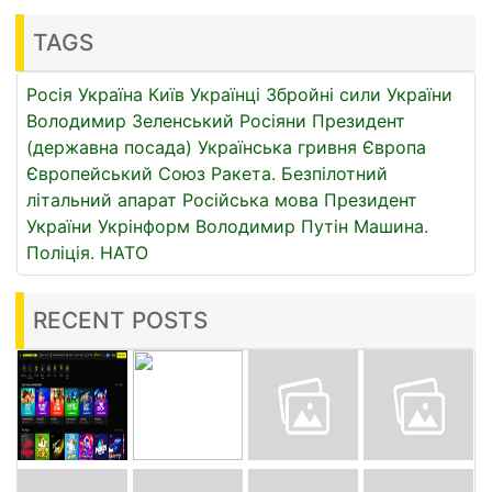
TAGS
Росія
Україна
Київ
Українці
Збройні сили України
Володимир Зеленський
Росіяни
Президент
(державна посада)
Українська гривня
Європа
Європейський Союз
Ракета.
Безпілотний
літальний апарат
Російська мова
Президент
України
Укрінформ
Володимир Путін
Машина.
Поліція.
НАТО
RECENT POSTS