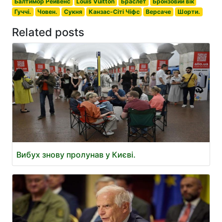
Балтимор Рейвенс
Louis Vuitton
Браслет
Бронзовий вік
Гуччі.
Човен.
Сукня
Канзас-Сіті Чіфс
Версаче
Шорти.
Related posts
Вибух знову пролунав у Києві.