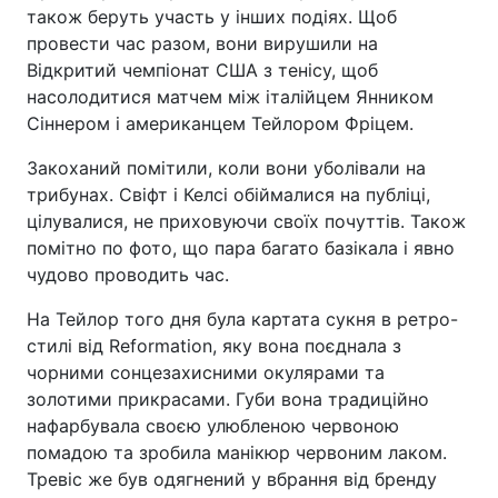
також беруть участь у інших подіях. Щоб
провести час разом, вони вирушили на
Відкритий чемпіонат США з тенісу, щоб
насолодитися матчем між італійцем Янником
Сіннером і американцем Тейлором Фріцем.
Закоханий помітили, коли вони уболівали на
трибунах. Свіфт і Келсі обіймалися на публіці,
цілувалися, не приховуючи своїх почуттів. Також
помітно по фото, що пара багато базікала і явно
чудово проводить час.
На Тейлор того дня була картата сукня в ретро-
стилі від Reformation, яку вона поєднала з
чорними сонцезахисними окулярами та
золотими прикрасами. Губи вона традиційно
нафарбувала своєю улюбленою червоною
помадою та зробила манікюр червоним лаком.
Тревіс же був одягнений у вбрання від бренду