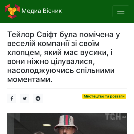
Медиа Вісник
Тейлор Свіфт була помічена у
веселій компанії зі своїм
хлопцем, який має вусики, і
вони ніжно цілувалися,
насолоджуючись спільними
моментами.
Мистецтво та розваги