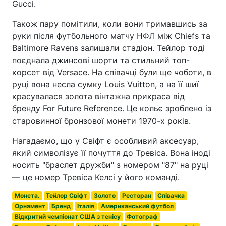
Gucci.
Також пару помітили, коли вони тримавшись за
руки після футбольного матчу НФЛ між Chiefs та
Baltimore Ravens залишали стадіон. Тейлор тоді
поєднала джинсові шорти та стильний топ-
корсет від Versace. На співачці були ще чоботи, в
руці вона несла сумку Louis Vuitton, а на її шиї
красувалася золота вінтажна прикраса від
бренду For Future Reference. Це кольє зроблено із
старовинної бронзової монети 1970-х років.
Нагадаємо, що у Свіфт є особливий аксесуар,
який символізує її почуття до Тревіса. Вона іноді
носить "браслет дружби" з номером "87" на руці
— це номер Тревіса Келсі у його команді.
Монета.
Тейлор Свіфт
Золото
Ресторан
Співачка
Орнамент
Бренд
Італія
Американський футбол
Відкритий чемпіонат США з тенісу
Фотограф