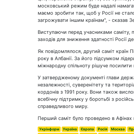
московський режим буде надалі намагат
маємо зробити так, щоб у Росії не ста
загрожувати іншим країнам", - сказав З
Виступаючи перед учасниками саміту, п
заходів для зниження здатності Росії дес
Як повідомлялося, другий саміт країн П
року в Албанії. За його підсумком лідер
міжнародну спільноту рішуче посилити 
У затвердженому документі глави держ
незалежності, суверенітету та територі
кордонів з 1991 року. Вони також висл
всебічну підтримку у боротьбі з російс
справедливого миру.
Перший саміт було проведено в Афінах 
Укрінформ
Україна
Європа
Росія
Москва
Пр