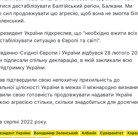
ися дестабілізувати Балтійський регіон, Балкани. Ми
ло сил продовжувати цю агресію, щоб вона не змогла бі
еленський.
резидент України підкреслив, що "необхідно вжити всіх
табілізувати ситуацію в Європі та світі".
івденно-Східної Європи і України відбувся 28 лютого 2
и підписали спільну декларацію, в якій закликали всю
підтримку України.
ав підтвердили свою непохитну прихильність до
альної цілісності України в межах її міжнародно визнан
овили свою готовність продовжувати надавати Україні
ькою агресією стільки, скільки знадобиться для досягне
в серпні 2022 року.
езидент України
Володимир Зеленський
Албанія
Суверенітет
Хорва