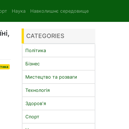
орт
Наука
Навколишнє середовище
ні,
CATEGORIES
Політика
Бізнес
ітика
Мистецтво та розваги
Технологія
Здоров'я
Спорт