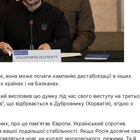
їні, вона може почати кампанію дестабілізації в інших
х країнах і на Балканах.
ий висловив цю думку під час свого виступу на треть
а", що відбувається в Дубровнику (Хорватія), згідно з
них, про це пам'ятає Європа. Український спротив
а вашої подальшої стабільності. Якщо Росія досягне сво
, з'являться нові, на кшталт московського, режими. Та й