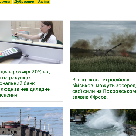
Європа
Дубровник
Афіни
ція в розмірі 20% від
 на рахунках:
В кінці жовтня російські
ональний банк
військові можуть зосере
люднив невідкладне
свої сили на Покровському
яснення
заявив Фірсов.