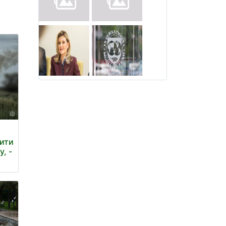
дити
, -