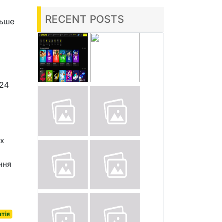
RECENT POSTS
льше
024
их
ння
тія