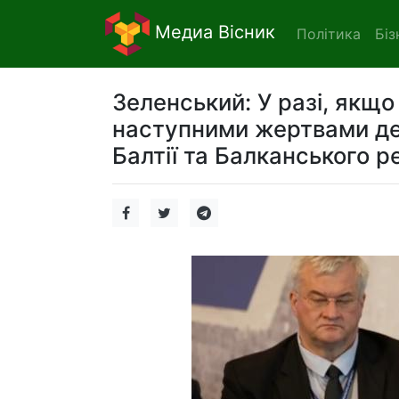
Медиа Вісник
Політика
Біз
Зеленський: У разі, якщо 
наступними жертвами дес
Балтії та Балканського ре