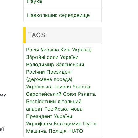
Наука
Навколишнє середовище
TAGS
Росія
Україна
Київ
Українці
Збройні сили України
Володимир Зеленський
Росіяни
Президент
(державна посада)
Українська гривня
Європа
Європейський Союз
Ракета.
ому
Безпілотний літальний
апарат
Російська мова
Президент України
Укрінформ
Володимир Путін
єї
Машина.
Поліція.
НАТО