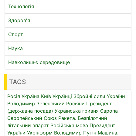
Технологія
Здоров'я
Спорт
Наука
Навколишнє середовище
TAGS
Росія
Україна
Київ
Українці
Збройні сили України
Володимир Зеленський
Росіяни
Президент
(державна посада)
Українська гривня
Європа
Європейський Союз
Ракета.
Безпілотний
літальний апарат
Російська мова
Президент
України
Укрінформ
Володимир Путін
Машина.