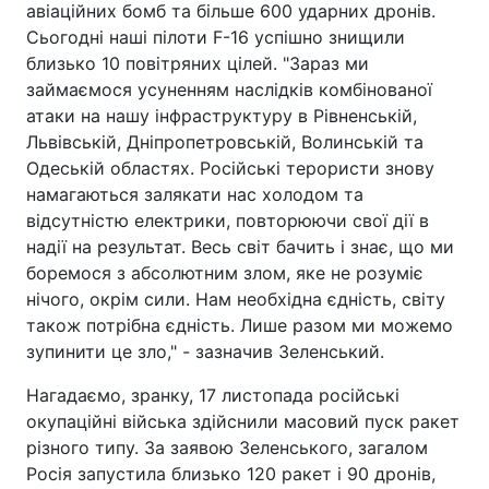
авіаційних бомб та більше 600 ударних дронів.
Сьогодні наші пілоти F-16 успішно знищили
близько 10 повітряних цілей. "Зараз ми
займаємося усуненням наслідків комбінованої
атаки на нашу інфраструктуру в Рівненській,
Львівській, Дніпропетровській, Волинській та
Одеській областях. Російські терористи знову
намагаються залякати нас холодом та
відсутністю електрики, повторюючи свої дії в
надії на результат. Весь світ бачить і знає, що ми
боремося з абсолютним злом, яке не розуміє
нічого, окрім сили. Нам необхідна єдність, світу
також потрібна єдність. Лише разом ми можемо
зупинити це зло," - зазначив Зеленський.
Нагадаємо, зранку, 17 листопада російські
окупаційні війська здійснили масовий пуск ракет
різного типу. За заявою Зеленського, загалом
Росія запустила близько 120 ракет і 90 дронів,