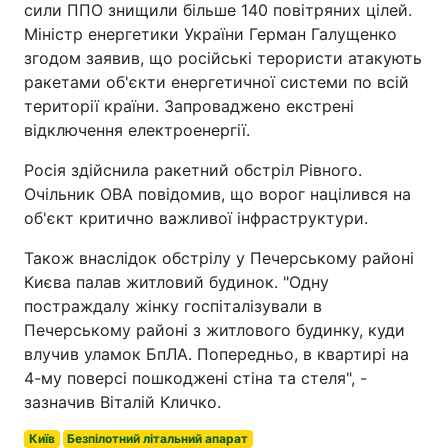
сили ППО знищили більше 140 повітряних цілей.
Міністр енергетики України Герман Галущенко
згодом заявив, що російські терористи атакують
ракетами об'єкти енергетичної системи по всій
території країни. Запроваджено екстрені
відключення електроенергії.
Росія здійснила ракетний обстріл Рівного.
Очільник ОВА повідомив, що ворог націлився на
об'єкт критично важливої інфраструктури.
Також внаслідок обстрілу у Печерському районі
Києва палав житловий будинок. "Одну
постраждалу жінку госпіталізували в
Печерському районі з житлового будинку, куди
влучив уламок БпЛА. Попередньо, в квартирі на
4-му поверсі пошкоджені стіна та стеля", -
зазначив Віталій Кличко.
Київ
Безпілотний літальний апарат