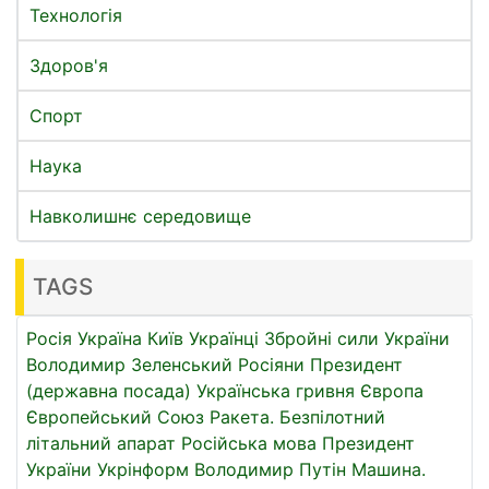
Технологія
Здоров'я
Спорт
Наука
Навколишнє середовище
TAGS
Росія
Україна
Київ
Українці
Збройні сили України
Володимир Зеленський
Росіяни
Президент
(державна посада)
Українська гривня
Європа
Європейський Союз
Ракета.
Безпілотний
літальний апарат
Російська мова
Президент
України
Укрінформ
Володимир Путін
Машина.