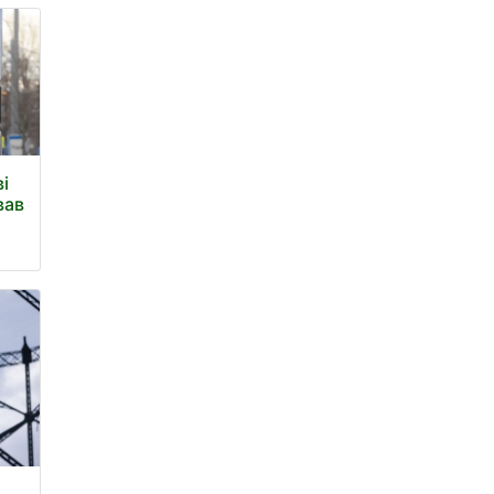
ві
вав