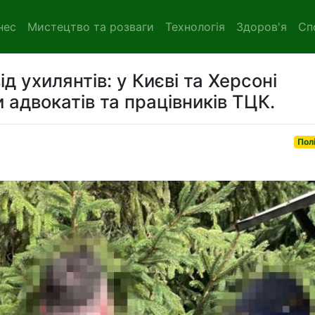
нес
Мистецтво та розваги
Технологія
Здоров'я
Сп
д ухилянтів: у Києві та Херсоні
 адвокатів та працівників ТЦК.
Пол