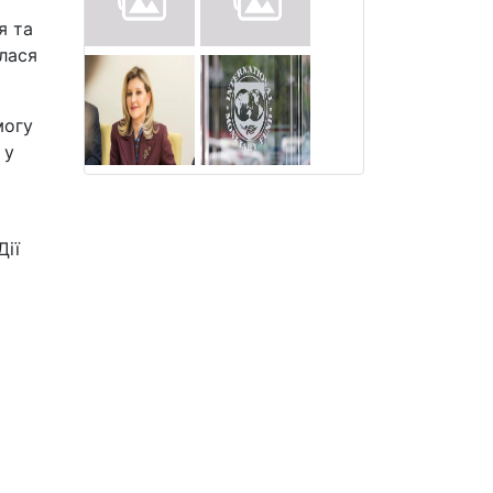
я та
лася
могу
 у
Дії