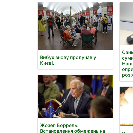
Санк
Вибух знову пролунав у
суми
Києві.
Наці
опри
роз'
Жозеп Боррель:
Встановлення обмежень на