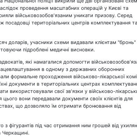
а Національної поліції викрили ще дві організовані схем
наслідок проведення масштабних операцій у Києві та
сприяли військовозобов'язаним уникати призову. Серед
ж посадовці територіальних центрів комплектування т
исяч доларів, учасники схеми видавали клієнтам "бронь"
истовуючи підроблені медичні висновки.
адвокатів, які намагалися допомогти військовозобов'я
працевлаштування в одному з державних оборонних
вали формальне проходження військово-лікарської комі
 їхні документи в територіальних центрах комплектуван
ати використовували свої зв'язки у військово-лікарськ
ля цього вони передавали документи своїх клієнтів для
ствах, що дозволяло їм отримати бронювання від
 з фігурантів під час отримання ним грошей від ухилян
а Черкащині.