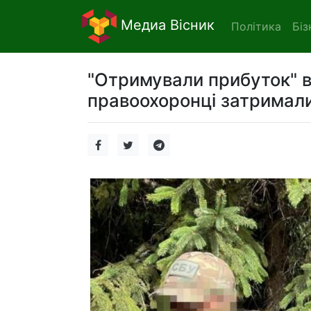
Медиа Вісник
Політика
Біз
"Отримували прибуток" ві
правоохоронці затримали