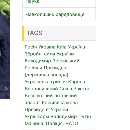
Наука
Навколишнє середовище
TAGS
Росія
Україна
Київ
Українці
Збройні сили України
Володимир Зеленський
Росіяни
Президент
(державна посада)
Українська гривня
Європа
Європейський Союз
Ракета.
Безпілотний літальний
апарат
Російська мова
Президент України
Укрінформ
Володимир Путін
Машина.
Поліція.
НАТО