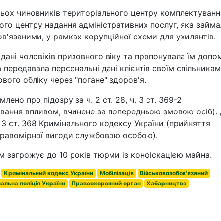
ьох чиновників територіального центру комплектуванн
ого центру надання адміністративних послуг, яка займа
в'язаними, у рамках корупційної схеми для ухилянтів.
дані чоловіків призовного віку та пропонувала їм допо
ка передавала персональні дані клієнтів своїм спільникам
ового обліку через "погане" здоров'я.
ено про підозру за ч. 2 ст. 28, ч. 3 ст. 369-2
вання впливом, вчинене за попередньою змовою осіб). 
. 3 ст. 368 Кримінального кодексу України (прийняття
правомірної вигоди службовою особою).
м загрожує до 10 років тюрми із конфіскацією майна.
Кримінальний кодекс України
Мобілізація
Військовозобов'язаний
альна поліція України
Правоохоронний орган
Хабарництво