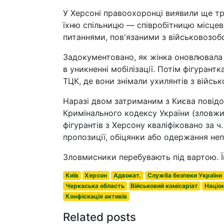
У Херсоні правоохоронці виявили ще тр
їхню спільницю — співробітницю місцев
питаннями, пов'язаними з військовозобо
Задокументовано, як жінка оновлювала 
в уникненні мобілізації. Потім фігурант
ТЦК, де вони знімали ухилянтів з військ
Наразі двом затриманим з Києва повідомл
Кримінального кодексу України (зловжи
фігурантів з Херсону кваліфіковано за ч
пропозиції, обіцянки або одержання не
Зловмисники перебувають під вартою. Ї
Київ
Херсон
Адвокат.
Служба безпеки України
Черкаська область
Військовий комісаріат
Націон
Конфіскація активів
Related posts