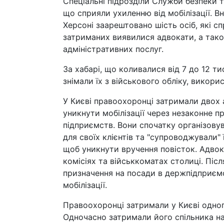
Спеціальні підрозділи Служби безпеки т
що сприяли ухиленню від мобілізації. В
Херсоні заарештовано шість осіб, які 
затриманих виявилися адвокати, а тако
адміністративних послуг.
За хабарі, що коливалися від 7 до 12 т
знімали їх з військового обліку, викор
У Києві правоохоронці затримали двох 
уникнути мобілізації через незаконне 
підприємств. Вони спочатку організову
для своїх клієнтів та "супроводжували"
щоб уникнути вручення повісток. Адвок
комісіях та військкоматах столиці. Піс
призначення на посади в держпідприєм
мобілізації.
Правоохоронці затримали у Києві одного
Одночасно затримали його спільника н