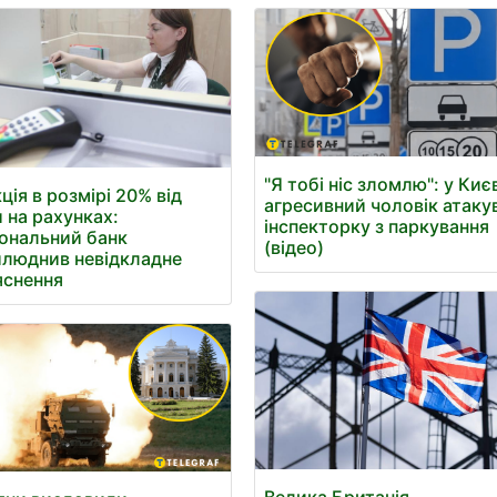
"Я тобі ніс зломлю": у Киє
ція в розмірі 20% від
агресивний чоловік атаку
 на рахунках:
інспекторку з паркування
ональний банк
(відео)
люднив невідкладне
яснення