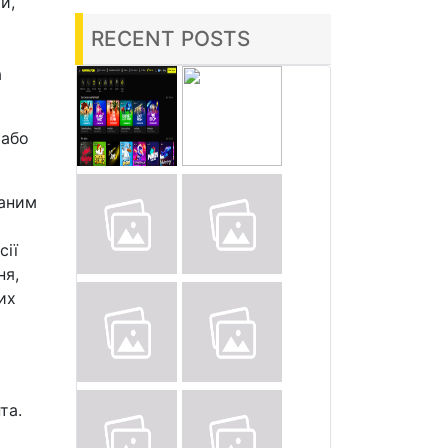
и,
RECENT POSTS
а
 або
заним
сії
ня,
их
та.