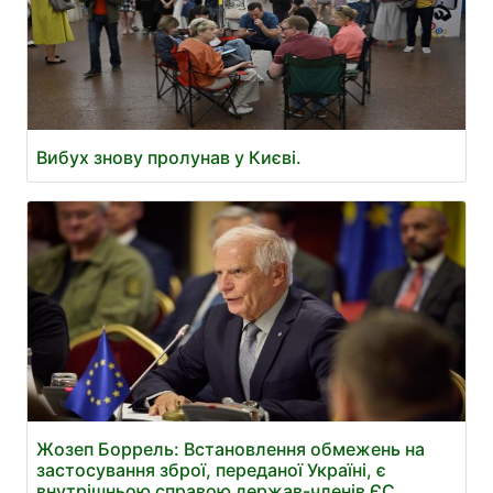
Вибух знову пролунав у Києві.
Жозеп Боррель: Встановлення обмежень на
застосування зброї, переданої Україні, є
внутрішньою справою держав-членів ЄС