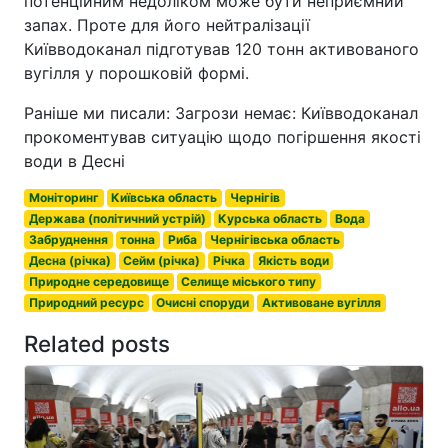
потенційним недоліком може бути неприємний
запах. Проте для його нейтралізації
Київводоканал підготував 120 тонн активованого
вугілля у порошковій формі.
Раніше ми писали: Загрози немає: Київводоканал
прокоментував ситуацію щодо погіршення якості
води в Десні
Моніторинг
Київська область
Чернігів
Держава (політичний устрій)
Курська область
Вода
Забруднення
тонна
Риба
Чернігівська область
Десна (річка)
Сейм (річка)
Річка
Якість води
Природне середовище
Селище міського типу
Природний ресурс
Очисні споруди
Активоване вугілля
Related posts