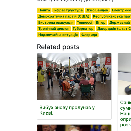
Пошта
Інфраструктура
Джо Байден
Електричн
Демократична партія (США)
Республіканська пар
Екстрена евакуація
Теннессі
Вітер
Державний
Тропічний циклон
Губернатор
Джорджія (штат 
Надзвичайна ситуація
Флорида
Related posts
Санк
Вибух знову пролунав у
суми
Києві.
Наці
опри
роз'