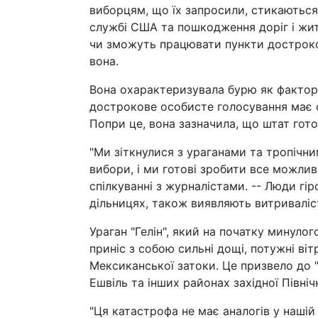
виборцям, що їх запросили, стикаються
службі США та пошкодження доріг і жит
чи зможуть працювати пункти достроков
вона.
Вона охарактеризувала бурю як фактор,
дострокове особисте голосування має с
Попри це, вона зазначила, що штат гото
"Ми зіткнулися з ураганами та тропічн
вибори, і ми готові зробити все можлив
спілкуванні з журналістами. -- Люди гір
дільницях, також виявляють витривалість
Ураган "Гелін", який на початку минуло
приніс з собою сильні дощі, потужні ві
Мексиканської затоки. Це призвело до 
Ешвіль та інших районах західної Північ
"Ця катастрофа не має аналогів у нашій і