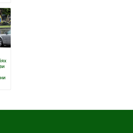
іях
зи
ини