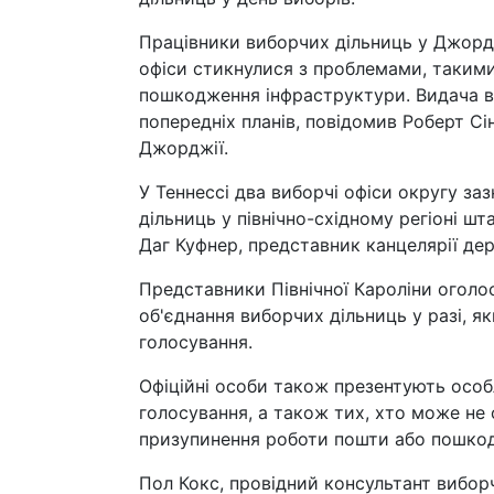
Працівники виборчих дільниць у Джордж
офіси стикнулися з проблемами, такими
пошкодження інфраструктури. Видача ві
попередніх планів, повідомив Роберт С
Джорджії.
У Теннессі два виборчі офіси округу з
дільниць у північно-східному регіоні ш
Даг Куфнер, представник канцелярії де
Представники Північної Кароліни оголо
об'єднання виборчих дільниць у разі, 
голосування.
Офіційні особи також презентують особл
голосування, а також тих, хто може не 
призупинення роботи пошти або пошко
Пол Кокс, провідний консультант виборчо