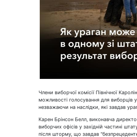
Члени виборчої комісії Північної Карол
можливості голосування для виборців 
незважаючи на наслідки, які завдав урага
Карен Брінсон Белл, виконавча директо
виборчих офісів у західній частині шта
після шторму, що завдав "безпрецедентн