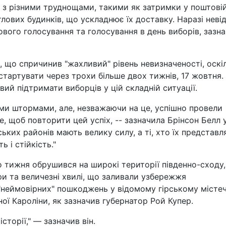
 з різними труднощами, такими як затримки у поштові
лових будинків, що ускладнює їх доставку. Наразі неві
ого голосування та голосування в день виборів, зазн
 що спричинив "жахливий" рівень невизначеності, оскі
тартувати через трохи більше двох тижнів, 17 жовтня.
вий підтримати виборців у цій складній ситуації.
ими штормами, але, незважаючи на це, успішно провели
е, щоб повторити цей успіх, -- зазначила Брінсон Белл 
ських районів мають велику силу, а ті, хто їх представл
 і стійкість."
го тижня обрушився на широкі території південно-сходу,
три та величезні хвилі, що заливали узбережжя
"неймовірних" пошкоджень у відомому гірському місте
ної Кароліни, як зазначив губернатор Рой Купер.
сторії," — зазначив він.