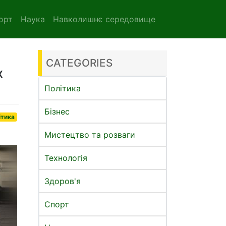
орт
Наука
Навколишнє середовище
CATEGORIES
х
Політика
Бізнес
ітика
Мистецтво та розваги
Технологія
Здоров'я
Спорт