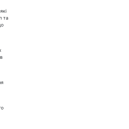
які
п та
до
х
ив
ня
го