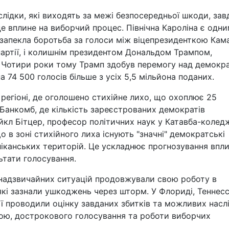
лідки, які виходять за межі безпосередньої шкоди, зав
 вплине на виборчий процес. Північна Кароліна є одни
 запекла боротьба за голоси між віцепрезиденткою Ка
партії, і колишнім президентом Дональдом Трампом,
ї. Чотири роки тому Трамп здобув перемогу над демокр
74 500 голосів більше з усіх 5,5 мільйона поданих.
 регіоні, де оголошено стихійне лихо, що охоплює 25
 Банкомб, де кількість зареєстрованих демократів
йкл Бітцер, професор політичних наук у Катавба-коледж
що в зоні стихійного лиха існують "значні" демократські
іканських територій. Це ускладнює прогнозування впл
ьтати голосування.
 надзвичайних ситуацій продовжували свою роботу в
які зазнали ушкоджень через шторм. У Флориді, Теннесс
ї проводили оцінку завданих збитків та можливих наслі
тою, дострокового голосування та роботи виборчих