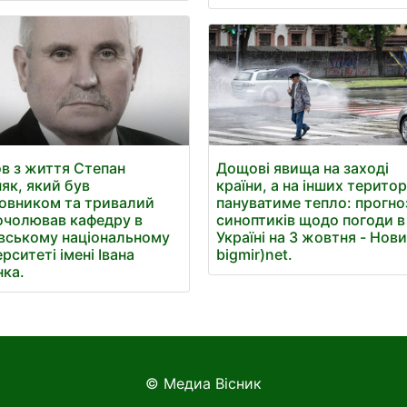
Дощові явища на заході
в з життя Степан
країни, а на інших територ
як, який був
пануватиме тепло: прогно
овником та тривалий
синоптиків щодо погоди в
очолював кафедру в
Україні на 3 жовтня - Нов
вському національному
bigmir)net.
ерситеті імені Івана
ка.
© Медиа Вісник