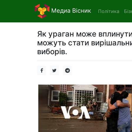
Медиа Вісник
Політика
Біз
Як ураган може вплинути 
можуть стати вирішальн
виборів.