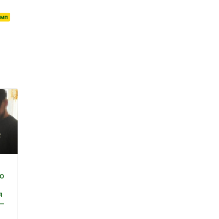
амп
го
я
 –