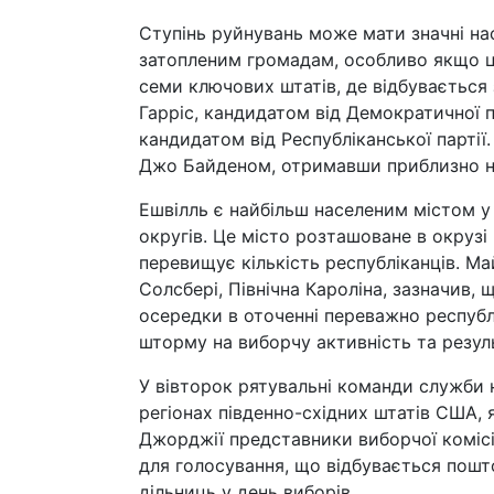
Ступінь руйнувань може мати значні нас
затопленим громадам, особливо якщо це
семи ключових штатів, де відбувається
Гарріс, кандидатом від Демократичної 
кандидатом від Республіканської парті
Джо Байденом, отримавши приблизно на 
Ешвілль є найбільш населеним містом у
округів. Це місто розташоване в окрузі
перевищує кількість республіканців. Ма
Солсбері, Північна Кароліна, зазначив, 
осередки в оточенні переважно республ
шторму на виборчу активність та резул
У вівторок рятувальні команди служби
регіонах південно-східних штатів США, 
Джорджії представники виборчої комісі
для голосування, що відбувається пош
дільниць у день виборів.