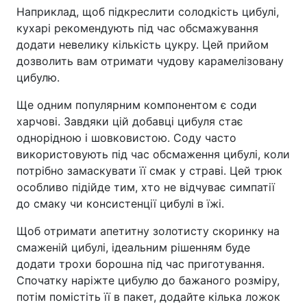
Наприклад, щоб підкреслити солодкість цибулі,
кухарі рекомендують під час обсмажування
додати невелику кількість цукру. Цей прийом
дозволить вам отримати чудову карамелізовану
цибулю.
Ще одним популярним компонентом є соди
харчові. Завдяки цій добавці цибуля стає
однорідною і шовковистою. Соду часто
використовують під час обсмаження цибулі, коли
потрібно замаскувати її смак у страві. Цей трюк
особливо підійде тим, хто не відчуває симпатії
до смаку чи консистенції цибулі в їжі.
Щоб отримати апетитну золотисту скоринку на
смаженій цибулі, ідеальним рішенням буде
додати трохи борошна під час приготування.
Спочатку наріжте цибулю до бажаного розміру,
потім помістіть її в пакет, додайте кілька ложок