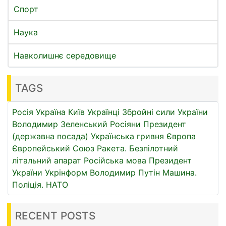
Спорт
Наука
Навколишнє середовище
TAGS
Росія
Україна
Київ
Українці
Збройні сили України
Володимир Зеленський
Росіяни
Президент
(державна посада)
Українська гривня
Європа
Європейський Союз
Ракета.
Безпілотний
літальний апарат
Російська мова
Президент
України
Укрінформ
Володимир Путін
Машина.
Поліція.
НАТО
RECENT POSTS