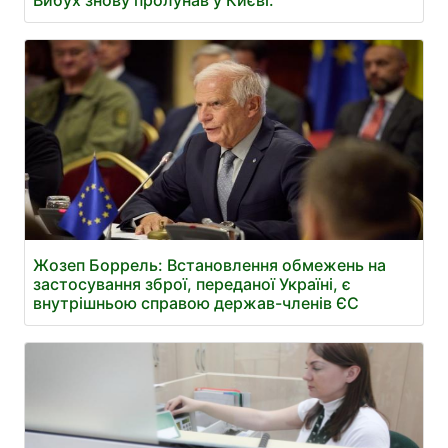
Вибух знову пролунав у Києві.
Жозеп Боррель: Встановлення обмежень на
застосування зброї, переданої Україні, є
внутрішньою справою держав-членів ЄС