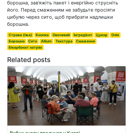
борошна, зав’яжіть пакет і енергійно струсніть
його. Перед смаженням не забудьте просіяти
цибулю через сито, щоб прибрати надлишки
борошна.
Страва (їжа)
Кнопка
Овочевий
Інгредієнт
Цукор
Олія
Борошно
Сито
Allium
Текстура
Смаження
Бікарбонат натрію
Related posts