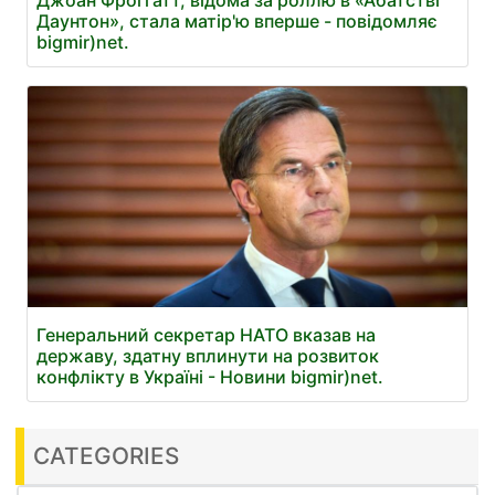
Джоан Фроггатт, відома за роллю в «Абатстві
Даунтон», стала матір'ю вперше - повідомляє
bigmir)net.
Генеральний секретар НАТО вказав на
державу, здатну вплинути на розвиток
конфлікту в Україні - Новини bigmir)net.
CATEGORIES