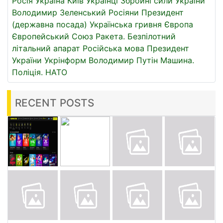
Росія
Україна
Київ
Українці
Збройні сили України
Володимир Зеленський
Росіяни
Президент
(державна посада)
Українська гривня
Європа
Європейський Союз
Ракета.
Безпілотний
літальний апарат
Російська мова
Президент
України
Укрінформ
Володимир Путін
Машина.
Поліція.
НАТО
RECENT POSTS