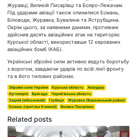
Журавці, Великій Писарівці та Бояро-Лежачам.
Під ударами авіації також опинилися Есмань,
Біловоди, Журавка, Бувалине та Яструбщина.
Окрім цього, за наявними даними, противник
здійснив десять авіаційних атак на територію
Курської області, використавши 12 керованих
авіаційних бомб (КАБ).
Українські збройні сили активно ведуть боротьбу
з ворогом, завдаючи ударів по всій лінії фронту
та в його тилових районах.
Збройні сили України
Курська область
Авіаудар
Артилерія
Бригада
Чернігівська область
Задній (військовий)
Гаубиця
Журавка (Варвинський район)
Есмань (притока Клевені)
Велика Писарівка
Related posts