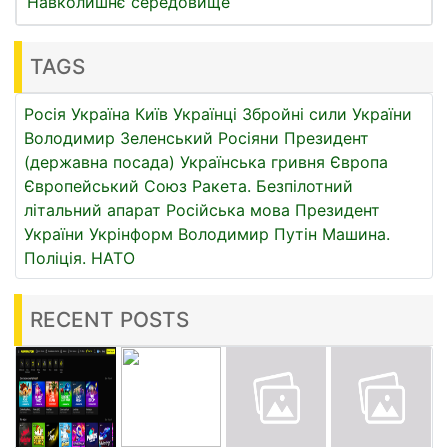
Навколишнє середовище
TAGS
Росія
Україна
Київ
Українці
Збройні сили України
Володимир Зеленський
Росіяни
Президент
(державна посада)
Українська гривня
Європа
Європейський Союз
Ракета.
Безпілотний
літальний апарат
Російська мова
Президент
України
Укрінформ
Володимир Путін
Машина.
Поліція.
НАТО
RECENT POSTS