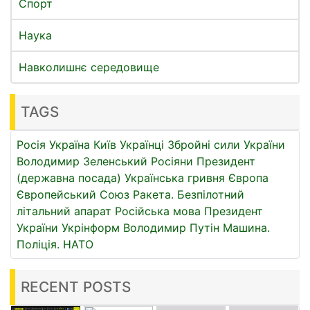
Спорт
Наука
Навколишнє середовище
TAGS
Росія
Україна
Київ
Українці
Збройні сили України
Володимир Зеленський
Росіяни
Президент
(державна посада)
Українська гривня
Європа
Європейський Союз
Ракета.
Безпілотний
літальний апарат
Російська мова
Президент
України
Укрінформ
Володимир Путін
Машина.
Поліція.
НАТО
RECENT POSTS