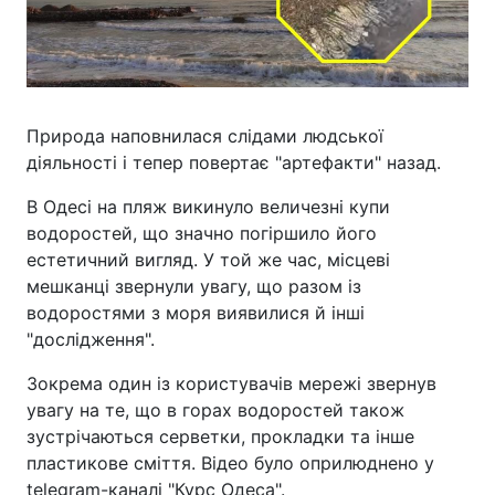
Природа наповнилася слідами людської
діяльності і тепер повертає "артефакти" назад.
В Одесі на пляж викинуло величезні купи
водоростей, що значно погіршило його
естетичний вигляд. У той же час, місцеві
мешканці звернули увагу, що разом із
водоростями з моря виявилися й інші
"дослідження".
Зокрема один із користувачів мережі звернув
увагу на те, що в горах водоростей також
зустрічаються серветки, прокладки та інше
пластикове сміття. Відео було оприлюднено у
telegram-каналі "Курс Одеса".