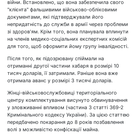
війни. Встановлено, що вона забезпечила свого
"клієнта" фальшивими військово-обліковими
документами, які підтверджували його
непридатність до служби в армії через проблеми
зі здоров'ям. Крім того, вона планувала вплинути
на членів медико-соціальних експертних комісій
для того, щоб оформити йому групу інвалідності.
Після того, як підозрювану спіймали на
отриманні другої частини хабаря в розмірі 10
тисяч доларів, її затримали. Раніше вона вже
отримала аванс у розмірі 3 тисячі доларів.
Жінці-військовослужбовиці територіального
центру комплектування висунуто обвинувачення
у зловживанні впливом (частина 3 статті 369-2
Кримінального кодексу України). За цією статтею
передбачено покарання до 8 років позбавлення
волі з можливістю конфіскації майна.