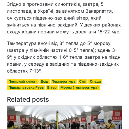
Згідно з прогнозами синоптиків, завтра, 5
листопада, в Україні, за винятком Закарпаття,
очікується південно-західний вітер, який
зміниться на північно-західний. У деяких районах
сходу країни пориви можуть досягати 15-22 м/с.
Температура вночі від 3° тепла до 5° морозу
(завтра у північній частині 0-5° тепла); вдень 3-
9°, у східних областях 1-6° тепла, завтра на півдні
країни, у середу в західних та південно-західних
областях 7-13°.
Помірний клімат
Дощ
Температура
Сніг
Опади
Підкарпатська Русь
Вітер
Мороз (температура)
Related posts