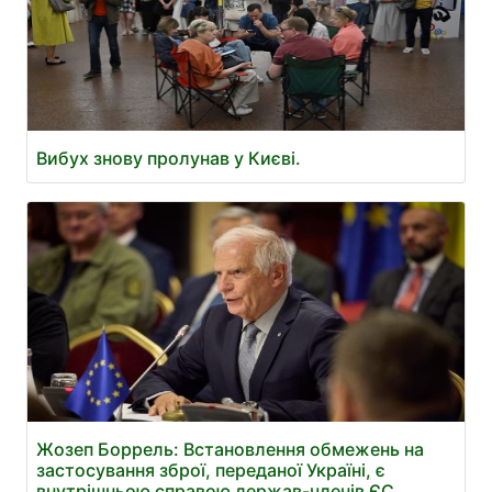
Вибух знову пролунав у Києві.
Жозеп Боррель: Встановлення обмежень на
застосування зброї, переданої Україні, є
внутрішньою справою держав-членів ЄС