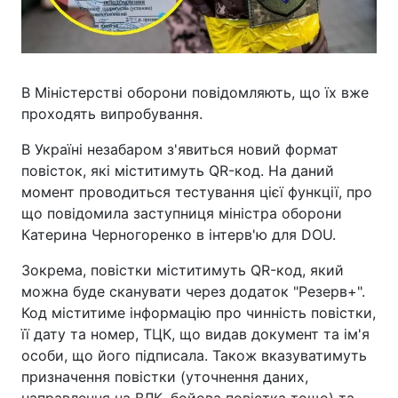
В Міністерстві оборони повідомляють, що їх вже
проходять випробування.
В Україні незабаром з'явиться новий формат
повісток, які міститимуть QR-код. На даний
момент проводиться тестування цієї функції, про
що повідомила заступниця міністра оборони
Катерина Черногоренко в інтерв'ю для DOU.
Зокрема, повістки міститимуть QR-код, який
можна буде сканувати через додаток "Резерв+".
Код міститиме інформацію про чинність повістки,
її дату та номер, ТЦК, що видав документ та ім'я
особи, що його підписала. Також вказуватимуть
призначення повістки (уточнення даних,
направлення на ВЛК, бойова повістка тощо) та