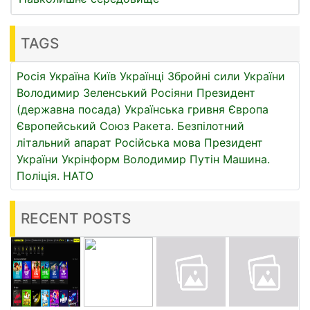
TAGS
Росія
Україна
Київ
Українці
Збройні сили України
Володимир Зеленський
Росіяни
Президент
(державна посада)
Українська гривня
Європа
Європейський Союз
Ракета.
Безпілотний
літальний апарат
Російська мова
Президент
України
Укрінформ
Володимир Путін
Машина.
Поліція.
НАТО
RECENT POSTS