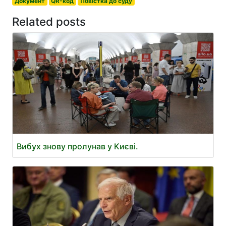
Документ
QR-код
Повістка до суду
Related posts
Вибух знову пролунав у Києві.