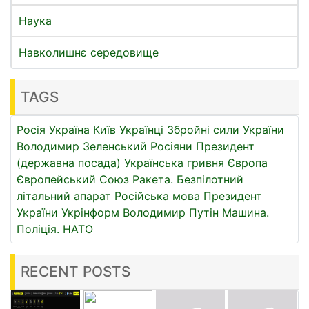
Наука
Навколишнє середовище
TAGS
Росія
Україна
Київ
Українці
Збройні сили України
Володимир Зеленський
Росіяни
Президент
(державна посада)
Українська гривня
Європа
Європейський Союз
Ракета.
Безпілотний
літальний апарат
Російська мова
Президент
України
Укрінформ
Володимир Путін
Машина.
Поліція.
НАТО
RECENT POSTS