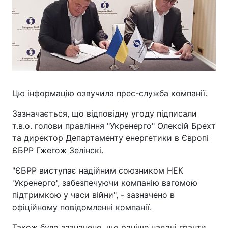
Цю інформацію озвучила прес-служба компанії.
Зазначається, що відповідну угоду підписали
т.в.о. голови правління "Укренерго" Олексій Брехт
та директор Департаменту енергетики в Європі
ЄБРР Гжегож Зелінскі.
"ЄБРР виступає надійним союзником НЕК
'Укренерго', забезпечуючи компанію вагомою
підтримкою у часи війни", - зазначено в
офіційному повідомленні компанії.
Також було зазначено, що раніше надані гранти