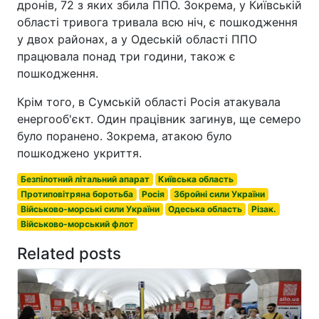
дронів, 72 з яких збила ППО. Зокрема, у Київській
області тривога тривала всю ніч, є пошкодження
у двох районах, а у Одеській області ППО
працювала понад три години, також є
пошкодження.
Крім того, в Сумській області Росія атакувала
енергооб'єкт. Один працівник загинув, ще семеро
було поранено. Зокрема, атакою було
пошкоджено укриття.
Безпілотний літальний апарат
Київська область
Протиповітряна боротьба
Росія
Збройні сили України
Військово-морські сили України
Одеська область
Різак.
Військово-морський флот
Related posts