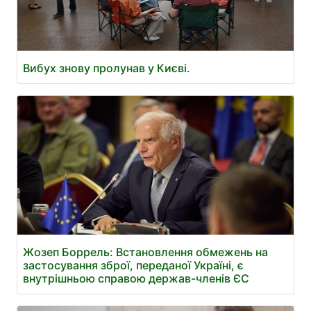
Вибух знову пролунав у Києві.
Жозеп Боррель: Встановлення обмежень на
застосування зброї, переданої Україні, є
внутрішньою справою держав-членів ЄС