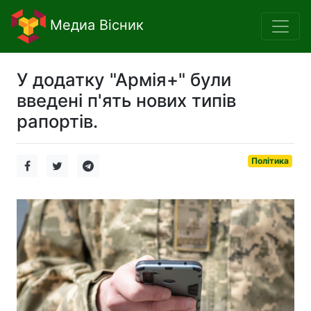
Медиа Вісник
У додатку "Армія+" були
введені п'ять нових типів
рапортів.
Політика