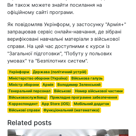
Ви також можете знайти посилання на
офіційному сайті програми.
Як повідомляв Укрінформ, у застосунку "Армія+"
запрацював сервіс онлайн-навчання, де зібрані
верифіковані навчальні матеріали з військової
справи. На цей час доступними є курси із
"Загальної підготовки", "Побуту у польових
умовах" та "Безпілотних систем".
Укрінформ
Держава (політичний устрій)
Міністерство оборони (Україна)
Військова галузь
Міністр оборони
Армія
Володимир Зеленський
Генеральний персонал
Військові
Номер військової частини
Військовослужбовці
Прикладне програмне забезпечення
Корреспондент
App Store (iOS)
Мобільний додаток
Військові справи
Функціональний (математика)
Related posts