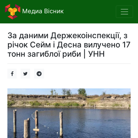
Медиа Вісник
За даними Держекоінспекції, з
річок Сейм і Десна вилучено 17
тонн загиблої риби | УНН