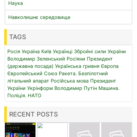
Наука
Навколишнє середовище
TAGS
Росія
Україна
Київ
Українці
Збройні сили України
Володимир Зеленський
Росіяни
Президент
(державна посада)
Українська гривня
Європа
Європейський Союз
Ракета.
Безпілотний
літальний апарат
Російська мова
Президент
України
Укрінформ
Володимир Путін
Машина.
Поліція.
НАТО
RECENT POSTS