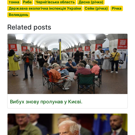
тонна
Риба
Чернігівська область
Десна (річка)
Державна екологічна інспекція України
Сейм (річка)
Річка
Великдень
Related posts
Вибух знову пролунав у Києві.