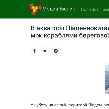
Медиа Вісник
Політика
Біз
В акваторії Південнокит
між кораблями берегової 
У суботу на спірній території Південно