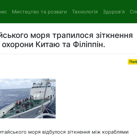
нес
Мистецтво та розваги
Технологія
Здоров'я
Сп
айського моря трапилося зіткнення
охорони Китаю та Філіппін.
Пол
китайського моря відбулося зіткнення між кораблями