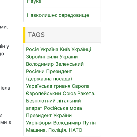
Наука
Навколишнє середовище
ами.
TAGS
ін у
Росія
Україна
Київ
Українці
що
Збройні сили України
Володимир Зеленський
Росіяни
Президент
(державна посада)
Українська гривня
Європа
іела
Європейський Союз
Ракета.
Безпілотний літальний
апарат
Російська мова
є
Президент України
ими з
Укрінформ
Володимир Путін
Машина.
Поліція.
НАТО