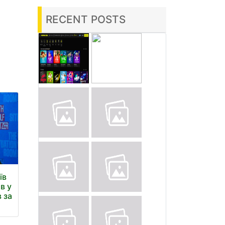
RECENT POSTS
їв
в у
 за