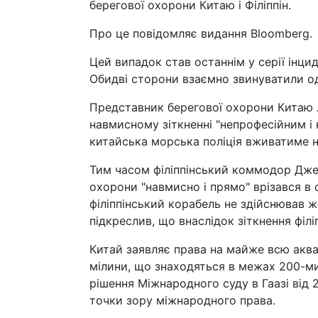
берегової охорони Китаю і Філіппін.
Про це повідомляє видання Bloomberg.
Цей випадок став останнім у серії інци
Обидві сторони взаємно звинуватили одн
Представник берегової охорони Китаю Л
навмисному зіткненні "непрофесійним і 
китайська морська поліція вживатиме не
Тим часом філіппінський коммодор Дже
охорони "навмисно і прямо" врізався в 
філіппінський корабель не здійснював 
підкреслив, що внаслідок зіткнення філ
Китай заявляє права на майже всю акв
мілини, що знаходяться в межах 200-мил
рішення Міжнародного суду в Гаазі від 
точки зору міжнародного права.