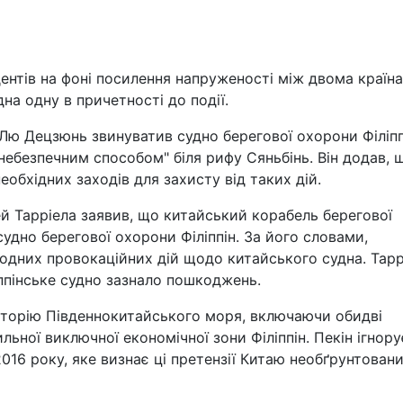
дентів на фоні посилення напруженості між двома країн
а одну в причетності до події.
ю Децзюнь звинуватив судно берегової охорони Філіпп
небезпечним способом" біля рифу Сяньбінь. Він додав, 
обхідних заходів для захисту від таких дій.
й Тарріела заявив, що китайський корабель берегової
судно берегової охорони Філіппін. За його словами,
жодних провокаційних дій щодо китайського судна. Тарр
іппінське судно зазнало пошкоджень.
аторію Південнокитайського моря, включаючи обидві
ьної виключної економічної зони Філіппін. Пекін ігнору
2016 року, яке визнає ці претензії Китаю необґрунтован