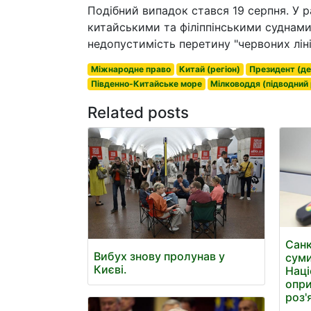
Подібний випадок стався 19 серпня. У ра
китайськими та філіппінськими суднами
недопустимість перетину "червоних ліні
Міжнародне право
Китай (регіон)
Президент (д
Південно-Китайське море
Мілководдя (підводний
Related posts
Санк
Вибух знову пролунав у
суми
Києві.
Наці
опри
роз'