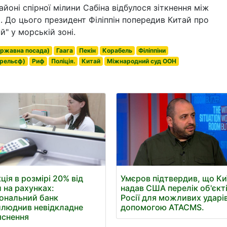
йоні спірної мілини Сабіна відбулося зіткнення між
. До цього президент Філіппін попередив Китай про
й" у морській зоні.
ержавна посада)
Гаага
Пекін
Корабель
Філіппіни
 рельєф)
Риф
Поліція.
Китай
Міжнародний суд ООН
ція в розмірі 20% від
Умєров підтвердив, що Ки
 на рахунках:
надав США перелік об'єкті
ональний банк
Росії для можливих ударів
люднив невідкладне
допомогою ATACMS.
яснення