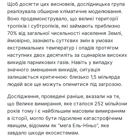
Щоб досягти цих висновків, дослідницька група
реалізувала обширне кліматичне моделювання.
Воно продемонструвало, що великі території
тропіків і субтропіків, які займають приблизно
70% від загальної чисельності населення Землі,
ймовірно, зазнають суттєвих змін в умовах
екстремальних температур і опадів протягом
наступних двох десятиліть за сценарієм високих
викидів парникових газів. Навіть у випадку
значного зменшення викидів, ситуація
залишається критичною: близько 1,5 мільярда
людей все ще можуть опинитися під загрозою.
Дослідження, проведені раніше, вказали на те,
що Велике вимирання, яке сталося 252 мільйони
років тому і є найбільшим масовим вимиранням
в історії, могло бути підсилене катастрофічним
явищем, відомим як "мега Ель-Ніньо", яке
завдало шкоди екосистемам.