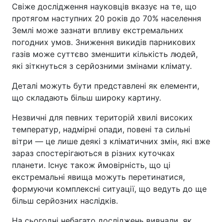
Свіже дослідження науковців вказує на те, що
протягом наступних 20 років до 70% населення
Землі може зазнати впливу екстремальних
погодних умов. Зниження викидів парникових
газів може суттєво зменшити кількість людей,
які зіткнуться з серйозними змінами клімату.
Деталі можуть бути представлені як елементи,
що складають більш широку картину.
Незвичні для певних територій хвилі високих
температур, надмірні опади, повені та сильні
вітри — це лише деякі з кліматичних змін, які вже
зараз спостерігаються в різних куточках
планети. Існує також ймовірність, що ці
екстремальні явища можуть перетинатися,
формуючи комплексні ситуації, що ведуть до ще
більш серйозних наслідків.
На сьогодні небагато досліджень вивчали, як