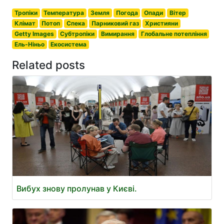
Тропіки
Температура
Земля
Погода
Опади
Вітер
Клімат
Потоп
Спека
Парниковий газ
Християни
Getty Images
Субтропіки
Вимирання
Глобальне потепління
Ель-Ніньо
Екосистема
Related posts
Вибух знову пролунав у Києві.