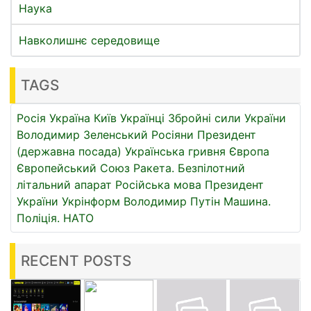
Наука
Навколишнє середовище
TAGS
Росія
Україна
Київ
Українці
Збройні сили України
Володимир Зеленський
Росіяни
Президент
(державна посада)
Українська гривня
Європа
Європейський Союз
Ракета.
Безпілотний
літальний апарат
Російська мова
Президент
України
Укрінформ
Володимир Путін
Машина.
Поліція.
НАТО
RECENT POSTS