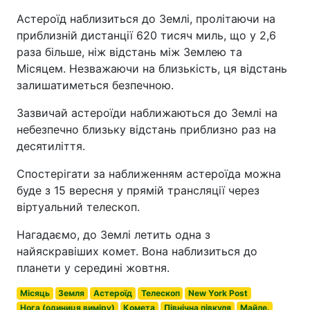
Астероїд наблизиться до Землі, пролітаючи на
приблизній дистанції 620 тисяч миль, що у 2,6
раза більше, ніж відстань між Землею та
Місяцем. Незважаючи на близькість, ця відстань
залишатиметься безпечною.
Зазвичай астероїди наближаються до Землі на
небезпечно близьку відстань приблизно раз на
десятиліття.
Спостерігати за наближенням астероїда можна
буде з 15 вересня у прямій трансляції через
віртуальний телескоп.
Нагадаємо, до Землі летить одна з
найяскравіших комет. Вона наблизиться до
планети у середині жовтня.
Місяць
Земля
Астероїд
Телескоп
New York Post
Нога (одиниця виміру)
Комета
Північна півкуля
Майле.