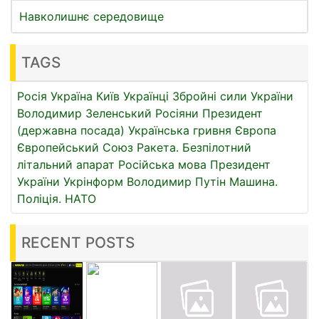
Навколишнє середовище
TAGS
Росія
Україна
Київ
Українці
Збройні сили України
Володимир Зеленський
Росіяни
Президент
(державна посада)
Українська гривня
Європа
Європейський Союз
Ракета.
Безпілотний
літальний апарат
Російська мова
Президент
України
Укрінформ
Володимир Путін
Машина.
Поліція.
НАТО
RECENT POSTS