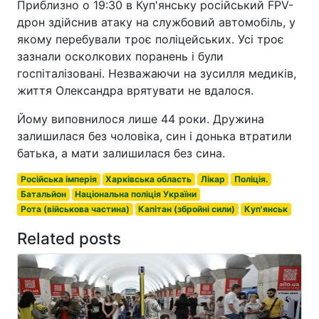
Приблизно о 19:30 в Куп'янську російський FPV-
дрон здійснив атаку на службовий автомобіль, у
якому перебували троє поліцейських. Усі троє
зазнали осколкових поранень і були
госпіталізовані. Незважаючи на зусилля медиків,
життя Олександра врятувати не вдалося.
Йому виповнилося лише 44 роки. Дружина
залишилася без чоловіка, син і донька втратили
батька, а мати залишилася без сина.
Російська імперія
Харківська область
Лікар
Поліція.
Батальйон
Національна поліція України
Рота (військова частина)
Капітан (збройні сили)
Куп'янськ
Related posts