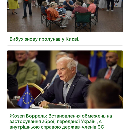
Вибух знову пролунав у Києві.
Жозеп Боррель: Встановлення обмежень на
застосування зброї, переданої Україні, є
внутрішньою справою держав-членів ЄС