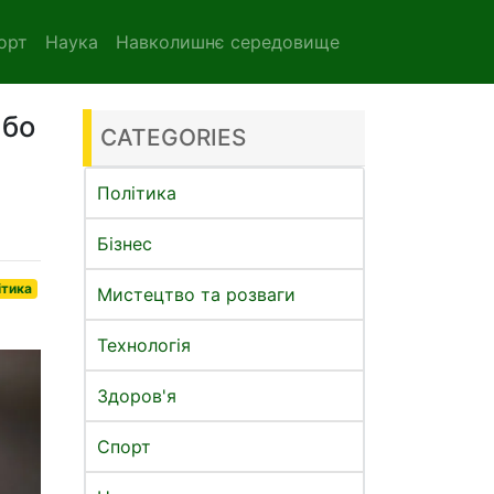
орт
Наука
Навколишнє середовище
або
CATEGORIES
Політика
Бізнес
ітика
Мистецтво та розваги
Технологія
Здоров'я
Спорт