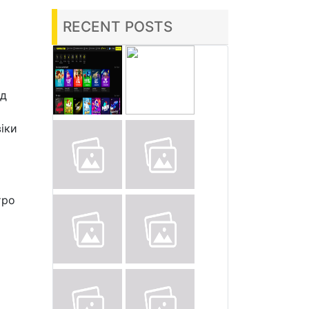
а
RECENT POSTS
ід
іки
тро