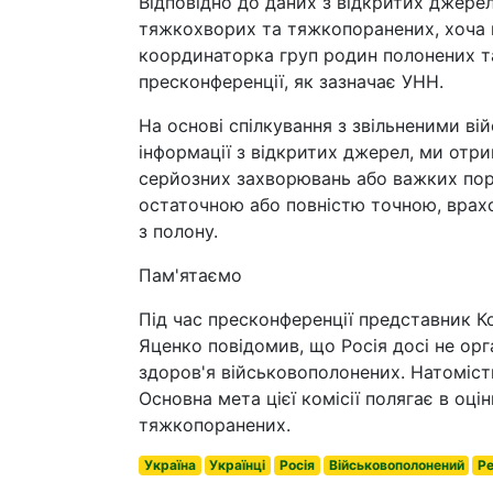
Відповідно до даних з відкритих джерел
тяжкохворих та тяжкопоранених, хоча 
координаторка груп родин полонених та
пресконференції, як зазначає УНН.
На основі спілкування з звільненими в
інформації з відкритих джерел, ми отр
серйозних захворювань або важких пор
остаточною або повністю точною, врахо
з полону.
Пам'ятаємо
Під час пресконференції представник 
Яценко повідомив, що Росія досі не орг
здоров'я військовополонених. Натомість
Основна мета цієї комісії полягає в оц
тяжкопоранених.
Україна
Українці
Росія
Військовополонений
Ре