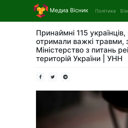
Медиа Вісник
Політика
Біз
Принаймні 115 українців,
отримали важкі травми, з
Міністерство з питань ре
територій України | УНН