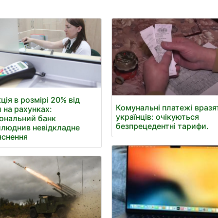
ція в розмірі 20% від
Комунальні платежі вразя
 на рахунках:
українців: очікуються
ональний банк
безпрецедентні тарифи.
люднив невідкладне
яснення