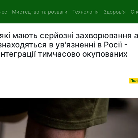
нес
Мистецтво та розваги
Технологія
Здоров'я
Сп
 які мають серйозні захворювання 
находяться в ув'язненні в Росії -
інтеграції тимчасово окупованих
Пол