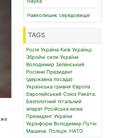
Наука
Навколишнє середовище
TAGS
Росія
Україна
Київ
Українці
Збройні сили України
Володимир Зеленський
Росіяни
Президент
(державна посада)
Українська гривня
Європа
Європейський Союз
Ракета.
Безпілотний літальний
апарат
Російська мова
Президент України
оже
Укрінформ
Володимир Путін
Машина.
Поліція.
НАТО