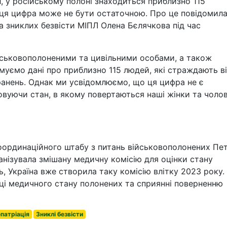
, у російському полоні знаходиться приблизно 115
ця цифра може не бути остаточною. Про це повідомил
 зниклих безвісти МІПЛ Олена Бєлячкова під час
ійськовополоненими та цивільними особами, а також
имуємо дані про приблизно 115 людей, які страждають в
анень. Однак ми усвідомлюємо, що ця цифра не є
вуючи стан, в якому повертаються наші жінки та чолов
Координаційного штабу з питань військовополонених Пе
анізувала змішану медичну комісію для оцінки стану
, Україна вже створила таку комісію влітку 2023 року.
інці медичного стану полонених та сприянні поверненню
патріація
Зниклі безвісти