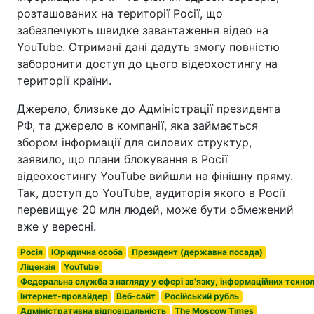
розташованих на території Росії, що
забезпечують швидке завантаження відео на
YouTube. Отримані дані дадуть змогу повністю
заборонити доступ до цього відеохостингу на
території країни.
Джерело, близьке до Адміністрації президента
РФ, та джерело в компанії, яка займається
збором інформації для силових структур,
заявило, що плани блокування в Росії
відеохостингу YouTube вийшли на фінішну пряму.
Так, доступ до YouТube, аудиторія якого в Росії
перевищує 20 млн людей, може бути обмежений
вже у вересні.
Росія
Юридична особа
Президент (державна посада)
Ліцензія
YouTube
Федеральна служба з нагляду у сфері зв'язку, інформаційних технол
Інтернет-провайдер
Веб-сайт
Російський рубль
Адміністративна відповідальність
The Moscow Times