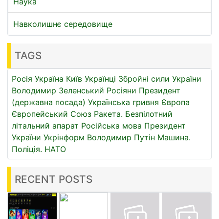
Наука
Навколишнє середовище
TAGS
Росія
Україна
Київ
Українці
Збройні сили України
Володимир Зеленський
Росіяни
Президент
(державна посада)
Українська гривня
Європа
Європейський Союз
Ракета.
Безпілотний
літальний апарат
Російська мова
Президент
України
Укрінформ
Володимир Путін
Машина.
Поліція.
НАТО
RECENT POSTS