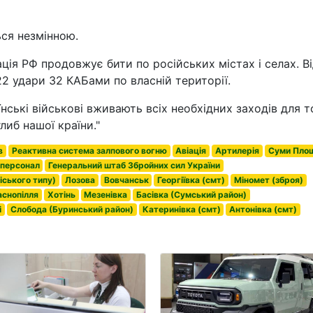
ся незмінною.
ація РФ продовжує бити по російських містах і селах. В
22 удари 32 КАБами по власній території.
нські військові вживають всіх необхідних заходів для т
иб нашої країни."
в
Реактивна система залпового вогню
Авіація
Артилерія
Суми Пло
 персонал
Генеральний штаб Збройних сил України
іського типу)
Лозова
Вовчанськ
Георгіївка (смт)
Міномет (зброя)
снопілля
Хотінь
Мезенівка
Басівка (Сумський район)
і
Слобода (Буринський район)
Катеринівка (смт)
Антонівка (смт)