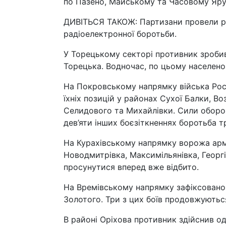
по Пазено, Майському та Часовому Яру
ДИВІТЬСЯ ТАКОЖ: Партизани провели ро
радіоелектронної боротьби.
У Торецькому секторі противник зробив
Торецька. Водночас, по цьому населено
На Покровському напрямку війська Росії
їхніх позицій у районах Сухої Балки, В
Селидового та Михайлівки. Сили оборон
дев’яти інших боєзіткненнях боротьба т
На Курахівському напрямку ворожа армія
Новодмитрівка, Максимільянівка, Георгі
просунутися вперед вже відбито.
На Времівському напрямку зафіксовано 
Золотого. Три з цих боїв продовжуютьс
В районі Оріхова противник здійснив о