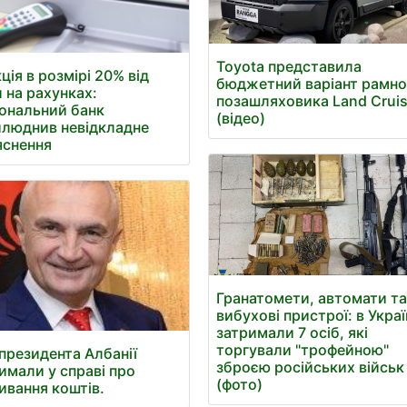
Toyota представила
ція в розмірі 20% від
бюджетний варіант рамно
 на рахунках:
позашляховика Land Cruis
ональний банк
(відео)
люднив невідкладне
яснення
Гранатомети, автомати т
вибухові пристрої: в Украї
затримали 7 осіб, які
торгували "трофейною"
президента Албанії
зброєю російських військ
имали у справі про
(фото)
ивання коштів.