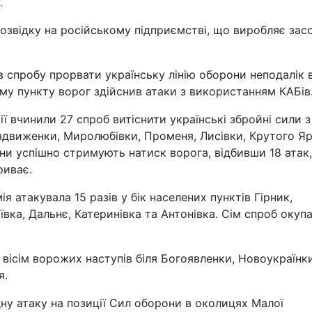
.
звідку на російському підприємстві, що виробляє зас
 спробу прорвати українську лінію оборони неподалік в
му пункту ворог здійснив атаки з використанням КАБів
 вчинили 27 спроб витіснити українські збройні сили з
оздвиженки, Миролюбівки, Променя, Лисівки, Крутого Яр
и успішно стримують натиск ворога, відбивши 18 атак,
риває.
 атакувала 15 разів у бік населених пунктів Гірник,
ївка, Дальнє, Катеринівка та Антонівка. Сім спроб окупа
вісім ворожих наступів біля Богоявленки, Новоукраїнк
я.
дну атаку на позиції Сил оборони в околицях Малої