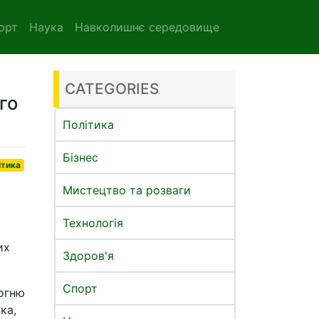
орт
Наука
Навколишнє середовище
CATEGORIES
го
Політика
Бізнес
ітика
Мистецтво та розваги
Технологія
их
Здоров'я
Спорт
вогню
ка,