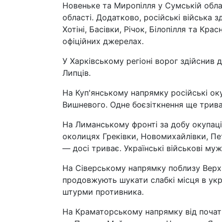
Новеньке та Миропілля у Сумській обла
області. Додатково, російські війська 
Хотіні, Басівки, Річок, Білопілля та Кр
офіційних джерелах.
У Харківському регіоні ворог здійснив 
Липців.
На Куп'янському напрямку російські ок
Вишневого. Одне боєзіткнення ще трива
На Лиманському фронті за добу окупаційн
околицях Греківки, Новомихайлівки, Пет
— досі триває. Українські військові му
На Сіверському напрямку поблизу Верхн
продовжують шукати слабкі місця в укра
штурми противника.
На Краматорському напрямку від початк