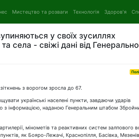
нес
Мистецтво та розваги
Технологія
Здоров'я
Сп
зупиняються у своїх зусиллях
та села - свіжі дані від Генерально
Пол
зіткнень з ворогом зросла до 67.
щувати українські населені пункти, завдаючи ударів
ідно з інформацією, наданою Генеральним штабом Збройн
 артилерії, мінометів та реактивних систем залпового 
нктів, як Бояро-Лежачі, Краснопілля, Басівка, Мезенів