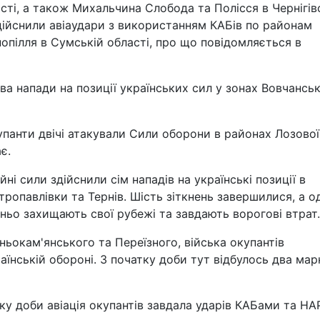
сті, а також Михальчина Слобода та Полісся в Чернігів
здійснили авіаудари з використанням КАБів по районам
аснопілля в Сумській області, про що повідомляється в
два напади на позиції українських сил у зонах Вовчанськ
упанти двічі атакували Сили оборони в районах Лозової
є.
і сили здійснили сім нападів на українські позиції в
ропавлівки та Тернів. Шість зіткнень завершилися, а о
жньо захищають свої рубежі та завдають ворогові втрат.
ьокам'янського та Переїзного, війська окупантів
їнській обороні. З початку доби тут відбулось два мар
у доби авіація окупантів завдала ударів КАБами та Н