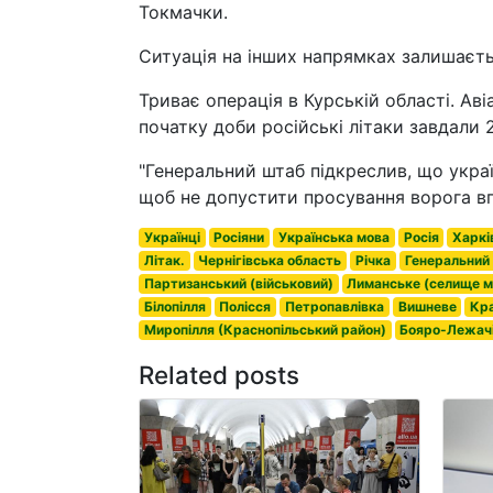
Токмачки.
Ситуація на інших напрямках залишаєть
Триває операція в Курській області. Аві
початку доби російські літаки завдали 
"Генеральний штаб підкреслив, що украї
щоб не допустити просування ворога вгл
Українці
Росіяни
Українська мова
Росія
Харкі
Літак.
Чернігівська область
Річка
Генеральний
Партизанський (військовий)
Лиманське (селище м
Білопілля
Полісся
Петропавлівка
Вишневе
Кра
Миропілля (Краснопільський район)
Бояро-Лежач
Related posts