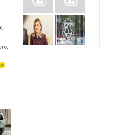
ід
ого,
ща