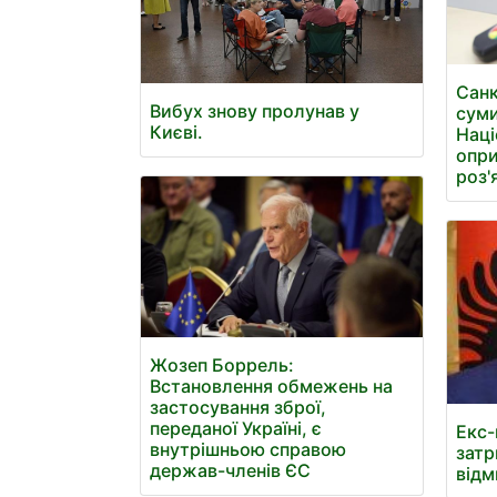
Санк
Вибух знову пролунав у
суми
Києві.
Наці
опри
роз'
Жозеп Боррель:
Встановлення обмежень на
застосування зброї,
переданої Україні, є
Екс-
внутрішньою справою
затр
держав-членів ЄС
відм