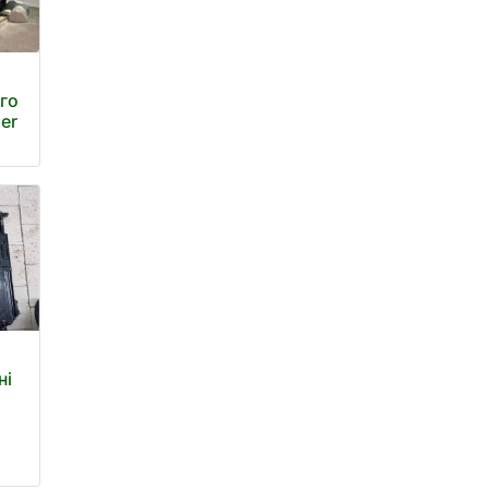
го
er
а
ні