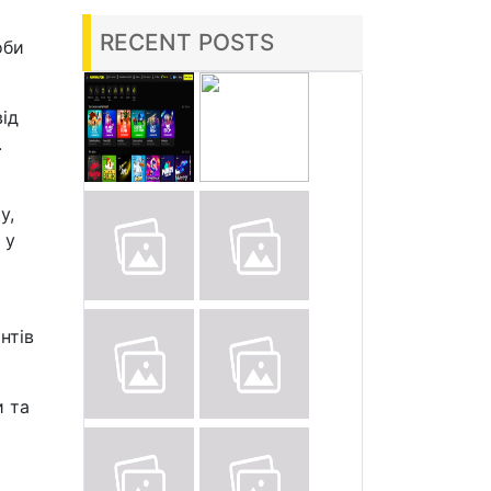
RECENT POSTS
оби
ід
.
у,
 у
нтів
и та