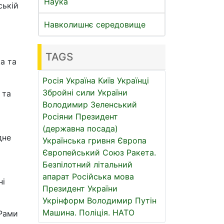
Наука
ській
Навколишнє середовище
TAGS
а та
Росія
Україна
Київ
Українці
Збройні сили України
 та
Володимир Зеленський
Росіяни
Президент
(державна посада)
дне
Українська гривня
Європа
Європейський Союз
Ракета.
Безпілотний літальний
апарат
Російська мова
ні
Президент України
Укрінформ
Володимир Путін
Машина.
Поліція.
НАТО
АРами