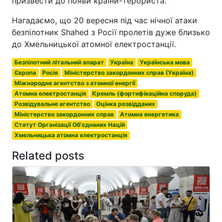
призвести до появи країни-терориста."
Нагадаємо, що 20 вересня під час нічної атаки
безпілотник Shahed з Росії пролетів дуже близько
до Хмельницької атомної електростанції.
Безпілотний літальний апарат
Україна
Українська мова
Європа
Росія
Міністерство закордонних справ (Україна)
Міжнародне агентство з атомної енергії
Атомна електростанція
Кремль (фортифікаційна споруда)
Розвідувальне агентство
Оцінка розвідданих
Міністерство закордонних справ
Атомна енергетика
Статут Організації Об'єднаних Націй
Хмельницька атомна електростанція
Related posts