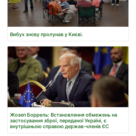
Вибух знову пролунав у Києві.
Жозеп Боррель: Встановлення обмежень на
застосування зброї, переданої Україні, є
внутрішньою справою держав-членів ЄС