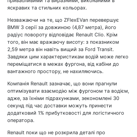
привабливими та виразними, виконаними в
яскравих та стильних кольорах.
Незважаючи на те, що ZFlexEVan перевершує
BMW 3 серії за довжиною (4,87 метра), його
радіус повороту відповідає Renault Clio. Крім
того, він має вражаючу висоту: з показником
2,59 метра він навіть вищий за Ford Transit.
Завдяки цим характеристикам водій може легко
переміщатися в межах фургона, від кабіни до
вантажного простору, не нахиляючись.
Компанія Renault зазначає, що вони прагнули
оптимізувати взаємодію між фургоном та водієм,
адже, за їхніми підрахунками, зекономлені 30
секунд під час доставки можуть принести
додатковий 1% прибутковості для логістичного
оператора.
Renault поки що не розкрила деталі про