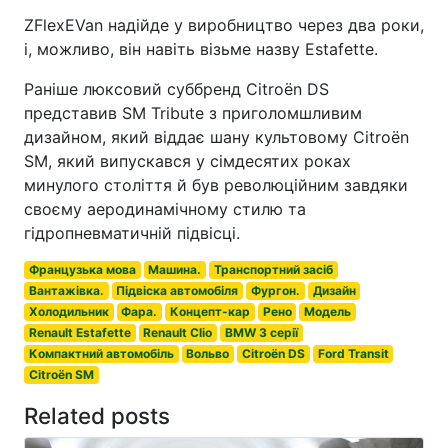
ZFlexEVan надійде у виробництво через два роки,
і, можливо, він навіть візьме назву Estafette.
Раніше люксовий суббренд Citroën DS
представив SM Tribute з приголомшливим
дизайном, який віддає шану культовому Citroën
SM, який випускався у сімдесятих роках
минулого століття й був революційним завдяки
своєму аеродинамічному стилю та
гідропневматичній підвісці.
Французька мова
Машина.
Транспортний засіб
Вантажівка.
Підвіска автомобіля
Фургон.
Дизайн
Холодильник
Фара.
Концепт-кар
Рено
Модель
Renault Estafette
Renault Clio
BMW 3 серії
Компактний автомобіль
Вольво
Citroën DS
Ford Transit
Citroën SM
Related posts