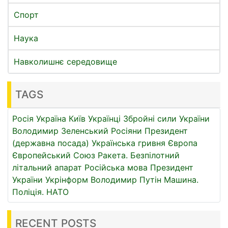
Спорт
Наука
Навколишнє середовище
TAGS
Росія
Україна
Київ
Українці
Збройні сили України
Володимир Зеленський
Росіяни
Президент
(державна посада)
Українська гривня
Європа
Європейський Союз
Ракета.
Безпілотний
літальний апарат
Російська мова
Президент
України
Укрінформ
Володимир Путін
Машина.
Поліція.
НАТО
RECENT POSTS