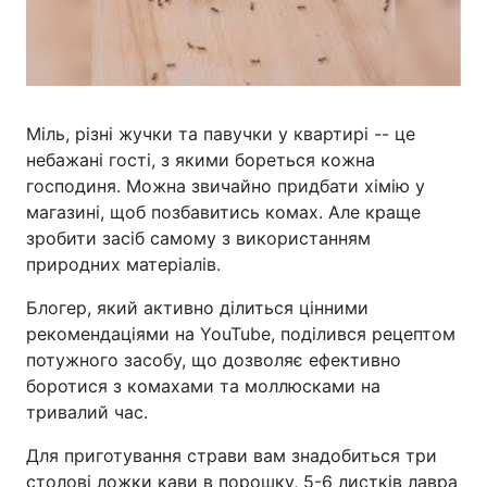
Міль, різні жучки та павучки у квартирі -- це
небажані гості, з якими бореться кожна
господиня. Можна звичайно придбати хімію у
магазині, щоб позбавитись комах. Але краще
зробити засіб самому з використанням
природних матеріалів.
Блогер, який активно ділиться цінними
рекомендаціями на YouTube, поділився рецептом
потужного засобу, що дозволяє ефективно
боротися з комахами та моллюсками на
тривалий час.
Для приготування страви вам знадобиться три
столові ложки кави в порошку, 5-6 листків лавра