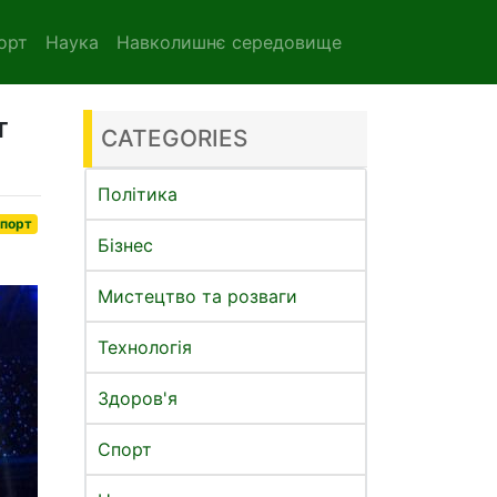
орт
Наука
Навколишнє середовище
т
CATEGORIES
Політика
порт
Бізнес
Мистецтво та розваги
Технологія
Здоров'я
Спорт