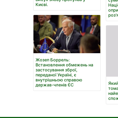
Києві.
Наці
опри
роз'
Жозеп Боррель:
Встановлення обмежень на
застосування зброї,
переданої Україні, є
внутрішньою справою
Який
держав-членів ЄС
тома
найе
спо