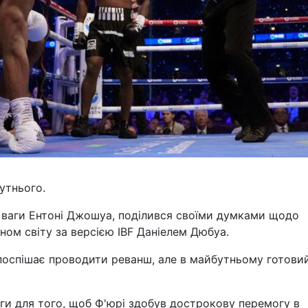
утнього.
ї ваги Ентоні Джошуа, поділився своїми думками щодо
ном світу за версією IBF Даніелем Дюбуа.
поспішає проводити реванш, але в майбутньому готовий
оги для того, щоб Ф'юрі здобув дострокову перемогу в