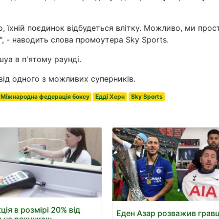
 їхній поєдинок відбудеться влітку. Можливо, ми прос
, - наводить слова промоутера Sky Sports.
а в п'ятому раунді.
ід одного з можливих суперників.
Міжнародна федерація боксу
Едді Херн
Sky Sports
ція в розмірі 20% від
Еден Азар розважив гравц
 на рахунках: