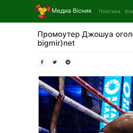
Медиа Вісник
Політика
Біз
Промоутер Джошуа оголо
bigmir)net