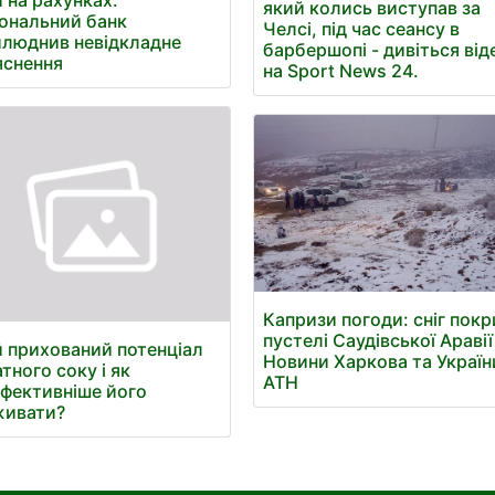
який колись виступав за
ональний банк
Челсі, під час сеансу в
люднив невідкладне
барбершопі - дивіться від
яснення
на Sport News 24.
Капризи погоди: сніг покр
пустелі Саудівської Аравії 
 прихований потенціал
Новини Харкова та Україн
тного соку і як
АТН
фективніше його
живати?