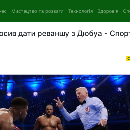
нес
Мистецтво та розваги
Технологія
Здоров'я
Сп
сив дати реваншу з Дюбуа - Спор
С