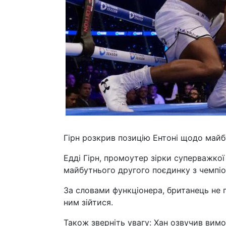
Гірн розкрив позицію Ентоні щодо майб
Едді Гірн, промоутер зірки суперважко
майбутнього другого поєдинку з чемпіо
За словами функціонера, британець не 
ним зійтися.
Також зверніть увагу: Хан озвучив вим