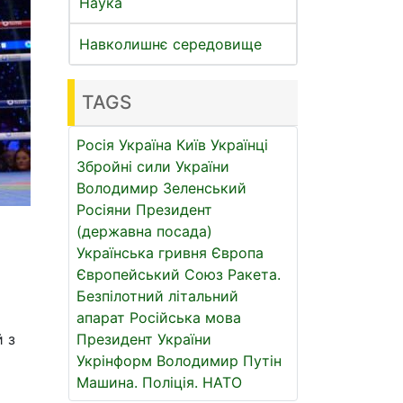
Наука
Навколишнє середовище
TAGS
Росія
Україна
Київ
Українці
Збройні сили України
Володимир Зеленський
Росіяни
Президент
(державна посада)
Українська гривня
Європа
Європейський Союз
Ракета.
Безпілотний літальний
апарат
Російська мова
 з
Президент України
Укрінформ
Володимир Путін
Машина.
Поліція.
НАТО