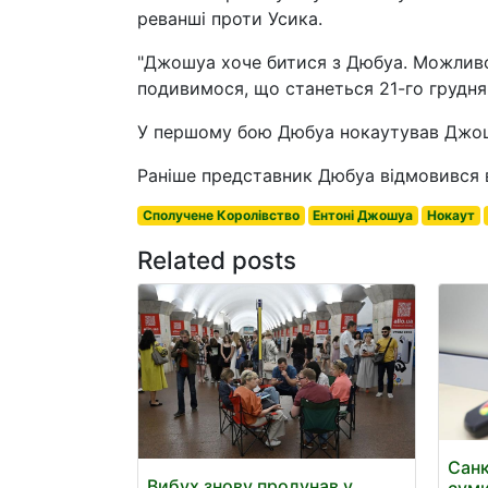
реванші проти Усика.
"Джошуа хоче битися з Дюбуа. Можливо,
подивимося, що станеться 21-го грудня"
У першому бою Дюбуа нокаутував Джошу
Раніше представник Дюбуа відмовився в
Сполучене Королівство
Ентоні Джошуа
Нокаут
Related posts
Санк
Вибух знову пролунав у
суми