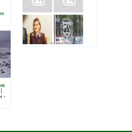
ео
ив
|
и -