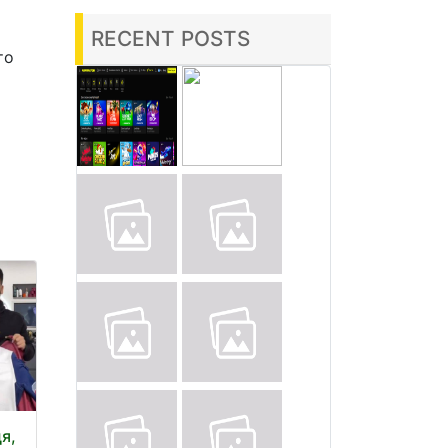
RECENT POSTS
то
я,