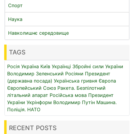
Спорт
Наука
Навколишнє середовище
TAGS
Росія
Україна
Київ
Українці
Збройні сили України
Володимир Зеленський
Росіяни
Президент
(державна посада)
Українська гривня
Європа
Європейський Союз
Ракета.
Безпілотний
літальний апарат
Російська мова
Президент
України
Укрінформ
Володимир Путін
Машина.
Поліція.
НАТО
RECENT POSTS