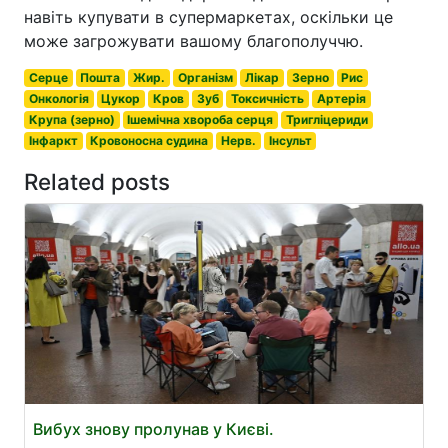
навіть купувати в супермаркетах, оскільки це
може загрожувати вашому благополуччю.
Серце
Пошта
Жир.
Організм
Лікар
Зерно
Рис
Онкологія
Цукор
Кров
Зуб
Токсичність
Артерія
Крупа (зерно)
Ішемічна хвороба серця
Тригліцериди
Інфаркт
Кровоносна судина
Нерв.
Інсульт
Related posts
Вибух знову пролунав у Києві.