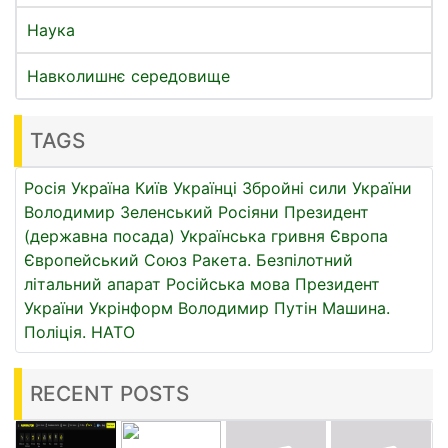
Наука
Навколишнє середовище
TAGS
Росія
Україна
Київ
Українці
Збройні сили України
Володимир Зеленський
Росіяни
Президент
(державна посада)
Українська гривня
Європа
Європейський Союз
Ракета.
Безпілотний
літальний апарат
Російська мова
Президент
України
Укрінформ
Володимир Путін
Машина.
Поліція.
НАТО
RECENT POSTS