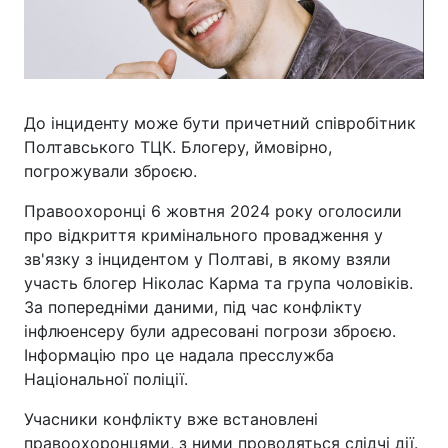
До інциденту може бути причетний співробітник
Полтавського ТЦК. Блогеру, ймовірно,
погрожували зброєю.
Правоохоронці 6 жовтня 2024 року оголосили
про відкриття кримінального провадження у
зв'язку з інцидентом у Полтаві, в якому взяли
участь блогер Ніколас Карма та група чоловіків.
За попередніми даними, під час конфлікту
інфлюенсеру були адресовані погрози зброєю.
Інформацію про це надала пресслужба
Національної поліції.
Учасники конфлікту вже встановлені
правоохоронцями, з ними проводяться слідчі дії.