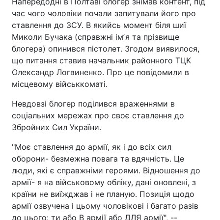
Напередодні в Полтаві блогер знімав контент, під
час чого чоловіки почали запитували його про
ставлення до ЗСУ. В якийсь момент біля шиї
Миколи Бучака (справжні імʼя та прізвище
блогера) опинився пістолет. Згодом виявилося,
що питання ставив начальник районного ТЦК
Олександр Логвиненко. Про це повідомили в
місцевому військкоматі.
Невдовзі блогер поділився враженнями в
соціальних мережах про своє ставлення до
Збройних Сил України.
"Моє ставлення до армії, як і до всіх сил
оборони- безмежна повага та вдячність. Це
люди, які є справжніми героями. Відношення до
армії- я на військовому обліку, дані оновлені, з
країни не виїжджав і не планую. Позиція щодо
армії озвучена і цьому чоловікові і багато разів
до цього: ти або В армії або ДЛЯ армії", --