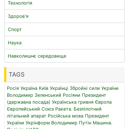
Технологія
Здоров'я
Спорт
Наука
Навколишнє середовище
TAGS
Росія
Україна
Київ
Українці
Збройні сили України
Володимир Зеленський
Росіяни
Президент
(державна посада)
Українська гривня
Європа
Європейський Союз
Ракета.
Безпілотний
літальний апарат
Російська мова
Президент
України
Укрінформ
Володимир Путін
Машина.