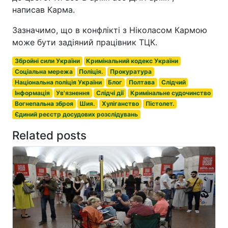
написав Карма.
Зазначимо, що в конфлікті з Ніколасом Кармою
може бути задіяний працівник ТЦК.
Збройні сили України
Кримінальний кодекс України
Соціальна мережа
Поліція.
Прокуратура
Національна поліція України
Блог
Полтава
Слідчий
Інформація
Ув'язнення
Слідчі дії
Кримінальне судочинство
Вогнепальна зброя
Шия.
Хуліганство
Пістолет.
Єдиний реєстр досудових розслідувань
Related posts