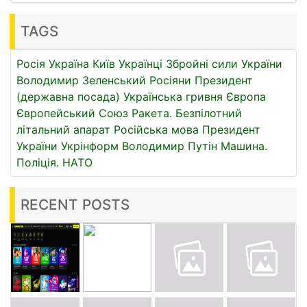
TAGS
Росія
Україна
Київ
Українці
Збройні сили України
Володимир Зеленський
Росіяни
Президент
(державна посада)
Українська гривня
Європа
Європейський Союз
Ракета.
Безпілотний
літальний апарат
Російська мова
Президент
України
Укрінформ
Володимир Путін
Машина.
Поліція.
НАТО
RECENT POSTS