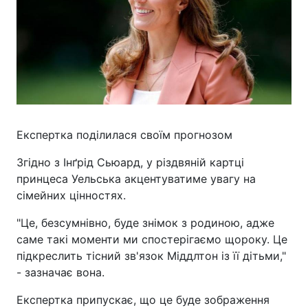
Експертка поділилася своїм прогнозом
Згідно з Інґрід Сьюард, у різдвяній картці
принцеса Уельська акцентуватиме увагу на
сімейних цінностях.
"Це, безсумнівно, буде знімок з родиною, адже
саме такі моменти ми спостерігаємо щороку. Це
підкреслить тісний зв'язок Міддлтон із її дітьми,"
- зазначає вона.
Експертка припускає, що це буде зображення