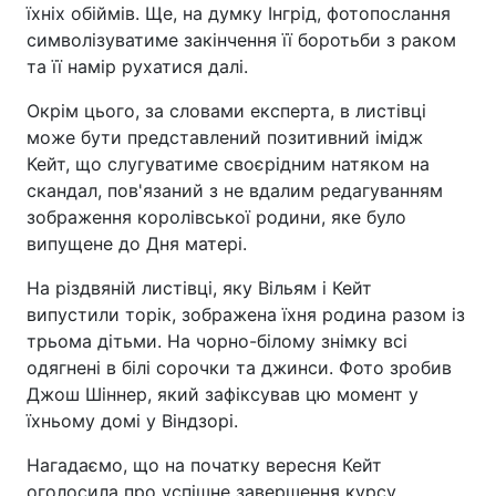
їхніх обіймів. Ще, на думку Інгрід, фотопослання
символізуватиме закінчення її боротьби з раком
та її намір рухатися далі.
Окрім цього, за словами експерта, в листівці
може бути представлений позитивний імідж
Кейт, що слугуватиме своєрідним натяком на
скандал, пов'язаний з не вдалим редагуванням
зображення королівської родини, яке було
випущене до Дня матері.
На різдвяній листівці, яку Вільям і Кейт
випустили торік, зображена їхня родина разом із
трьома дітьми. На чорно-білому знімку всі
одягнені в білі сорочки та джинси. Фото зробив
Джош Шіннер, який зафіксував цю момент у
їхньому домі у Віндзорі.
Нагадаємо, що на початку вересня Кейт
оголосила про успішне завершення курсу