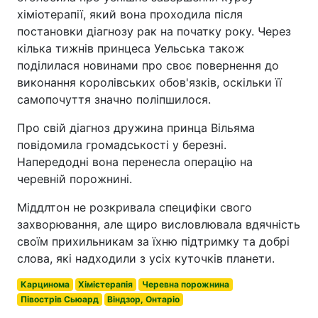
хіміотерапії, який вона проходила після
постановки діагнозу рак на початку року. Через
кілька тижнів принцеса Уельська також
поділилася новинами про своє повернення до
виконання королівських обов'язків, оскільки її
самопочуття значно поліпшилося.
Про свій діагноз дружина принца Вільяма
повідомила громадськості у березні.
Напередодні вона перенесла операцію на
черевній порожнині.
Міддлтон не розкривала специфіки свого
захворювання, але щиро висловлювала вдячність
своїм прихильникам за їхню підтримку та добрі
слова, які надходили з усіх куточків планети.
Карцинома
Хімієтерапія
Черевна порожнина
Півострів Сьюард
Віндзор, Онтаріо