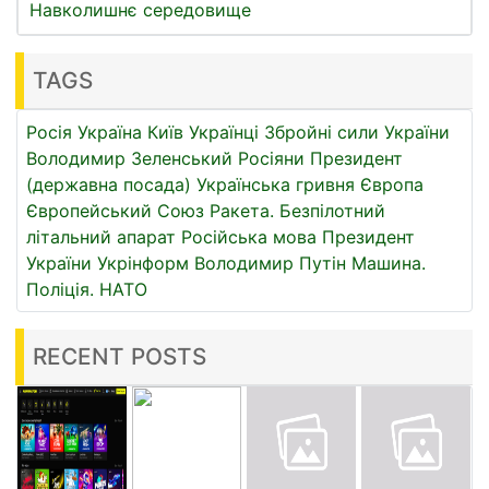
Навколишнє середовище
TAGS
Росія
Україна
Київ
Українці
Збройні сили України
Володимир Зеленський
Росіяни
Президент
(державна посада)
Українська гривня
Європа
Європейський Союз
Ракета.
Безпілотний
літальний апарат
Російська мова
Президент
України
Укрінформ
Володимир Путін
Машина.
Поліція.
НАТО
RECENT POSTS