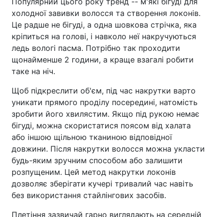
Популярний цього року тренд -- м'які бігуді для
холодної завивки волосся та створення локонів.
Це радше не бігуді, а одна шовкова стрічка, яка
кріпиться на голові, і навколо неї накручуються
ледь вологі пасма. Потрібно так проходити
щонайменше 2 години, а краще взагалі робити
таке на ніч.
Щоб підкреслити об'єм, під час накрутки варто
уникати прямого проділу посередині, натомість
зробити його хвилястим. Якщо під рукою немає
бігуді, можна скористатися поясом від халата
або іншою щільною тканиною відповідної
довжини. Після накрутки волосся можна укласти
будь-яким зручним способом або залишити
розпущеним. Цей метод накрутки локонів
дозволяє зберігати кучері тривалий час навіть
без використання стайлінгових засобів.
Плетіння зазвичай гарно виглядають на середній