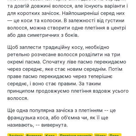
та довгій довжині волосся, але існують варіанти і
для коротких зачісок. Найпоширеніші серед них
— це коси та колоски. В залежності від густини
волосся, можна створити одне плетіння в центрі
або два симетричних з боків.
Щоб заплести традиційну косу, необхідно
ретельно розчесане волосся розділити на три
окремі пасма. Спочатку ліве пасмо перекидаємо
через середнє, яке стає новим середнім. Потім
праве пасмо перекидаємо через теперішнє
середнє, і воно стає правим. За таким
принципом продовжуємо плетіння вздовж усього
волосся.
Ще одна популярна зачіска з плетінням -- це
французька коса, або об'ємна чи, як її ще
називають, -- вивернута.
Зачіска
Волосся
Коса.
Плетіння кошиків
Шовк
Пояс.