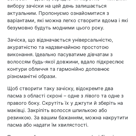
вибору зачіски на цей день залишається
актуальним. Пропонуємо ознайомитися з
варіантами, які можна легко створити вдома і які
безумовно будуть модними цього року.
Зачіска, що відзначається універсальністю,
акуратністю та надзвичайною простотою
виконання. Ідеально пасуватиме дівчатам з
волоссям будь-якої довжини, вдало підкреслює
контури обличчя та гармонійно доповнює
різноманітні образи.
Щоб створити таку зачіску, відокремте два
пасма з області скроні – одне з лівого та одне з
правого боку. Скрутіть їх у джгути й зберіть на
маківці. Закріпіть волосся шпилькою або
резинкою. За вашим бажанням, можна накрутити
пасма або надати їм хвилястості.