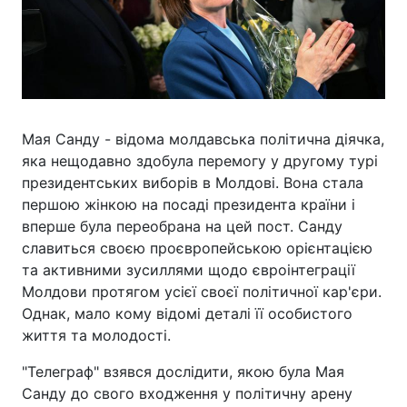
Мая Санду - відома молдавська політична діячка,
яка нещодавно здобула перемогу у другому турі
президентських виборів в Молдові. Вона стала
першою жінкою на посаді президента країни і
вперше була переобрана на цей пост. Санду
славиться своєю проєвропейською орієнтацією
та активними зусиллями щодо євроінтеграції
Молдови протягом усієї своєї політичної кар'єри.
Однак, мало кому відомі деталі її особистого
життя та молодості.
"Телеграф" взявся дослідити, якою була Мая
Санду до свого входження у політичну арену