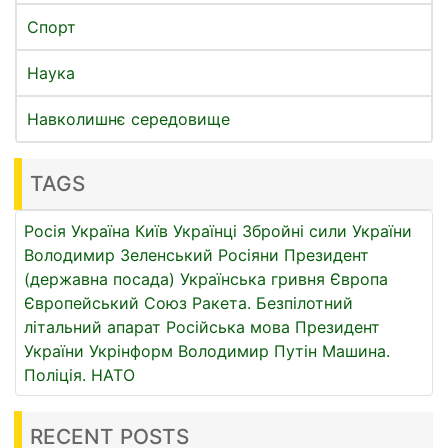
Спорт
Наука
Навколишнє середовище
TAGS
Росія
Україна
Київ
Українці
Збройні сили України
Володимир Зеленський
Росіяни
Президент
(державна посада)
Українська гривня
Європа
Європейський Союз
Ракета.
Безпілотний
літальний апарат
Російська мова
Президент
України
Укрінформ
Володимир Путін
Машина.
Поліція.
НАТО
RECENT POSTS