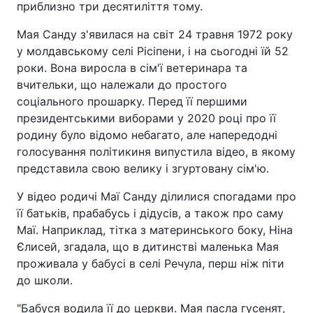
приблизно три десятиліття тому.
Мая Санду з'явилася на світ 24 травня 1972 року
у молдавському селі Рісіпени, і на сьогодні їй 52
роки. Вона виросла в сім'ї ветеринара та
вчительки, що належали до простого
соціального прошарку. Перед її першими
президентськими виборами у 2020 році про її
родину було відомо небагато, але напередодні
голосування політикиня випустила відео, в якому
представила свою велику і згуртовану сім'ю.
У відео родичі Маї Санду ділилися спогадами про
її батьків, прабабусь і дідусів, а також про саму
Маї. Наприклад, тітка з материнського боку, Ніна
Єлисей, згадала, що в дитинстві маленька Мая
проживала у бабусі в селі Речула, перш ніж піти
до школи.
"Бабуся водила її до церкви. Мая пасла гусенят,