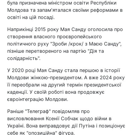
була призначена міністром освіти Республіки
Молдова та запам'яталася своїми реформами в
освіті на цій посаді.
Наприкінці 2015 року Мая Санду оголосила про
створення власного проєвропейського
політичного руху "Зроби /крок/ з Маєю Санду",
пізніше перетвореного на партію "Дія та
солідарність".
У 2020 році Мая Санду стала першою в історії
Молдови жінкою-президентом. А вже 2024 року
її переобрали на другий термін президентської
каденції. У своїй роботі вона продовжує
євроінтеграцію Молдови.
Раніше "Телеграф" повідомляв про
висловлювання Ксенії Собчак щодо війни в
Україні. Вона виправдовує дії Путіна і позиціонує
себе як "опозиційна" фігура.